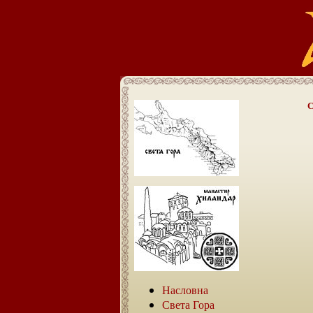
С
Насловна
Света Гора