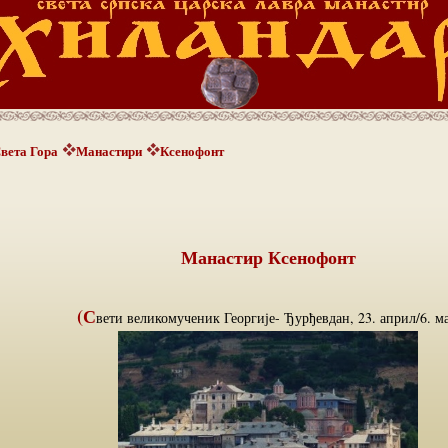
вета Гора
Манастири
Ксенофонт
Манастир Ксенофонт
(С
вети великомученик Георгије- Ђурђевдан, 23. април/6. ма