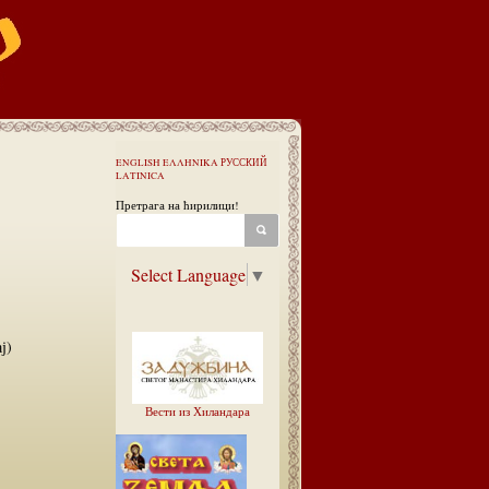
ENGLISH
ΕΛΛΗΝΙΚΑ
РУССКИЙ
LATINICA
Претрага на ћирилици!
Select Language
▼
ј)
Вести из Хиландара