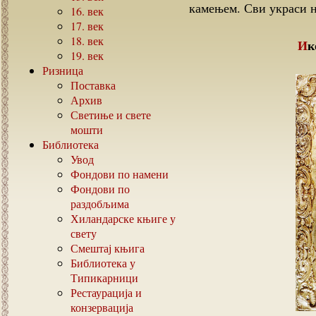
камењем. Сви украси н
16.
век
17.
век
18.
век
И
19.
век
Ризница
Поставка
Архив
Светиње и свете
мошти
Библиотека
Увод
Фондови по намени
Фондови по
раздобљима
Хиландарске књиге у
свету
Смештај књига
Библиотека у
Типикарници
Рестаурација и
конзервација