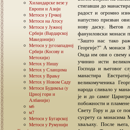
Хиландарске везе у
стигавши до манастира
Европи и Азији
радост и огромно изне
Метоси у Грчкој
напустио призван ови
Метоси на Атосу
нову даску. Његов л
Метоси у Јужној
Србији (Вардарској
фануиловски монаси пр
Македонији)
“Зашто нас тако раж
Метоси у југозападној
Георгије?” А монаси З
Србији (Косову и
Онда им ови о свему 
Метохији)
учинио исти великом
Метох у Нишу
Господа и његовог сл
Метох у Сланцима
манастира Евстрат
Метох у Врању
Метох у Новом Саду
великомученика Геор
Метоси Будимља (у
народа сливало у мана
Црној гори и
је и до самог Царигр
Албанији)
побожности и пламене 
м6
Свету Гору и да се по
м7
сусрету са монасима М
Метоси у Бугарској
хваљаху. После њега,
Метоси у Румунији