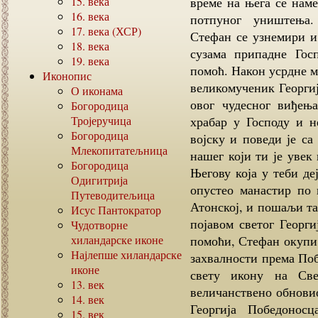
15.
века
време на њега се нам
16.
века
потпуног уништења.
17.
века (ХСР)
Стефан се узнемири и
18.
века
сузама припадне Гос
19.
века
помоћ. Након усрдне мо
Иконопис
великомученик Георгије
О иконама
овог чудесног виђењ
Богородица
Тројеручица
храбар у Господу и н
Богородица
војску и поведи је с
Млекопитатељница
нашег који ти је увек
Богородица
Његову која у теби де
Одигитрија
опустео манастир по 
Путеводитељица
Атонској, и пошаљи та
Исус Пантократор
појавом светог Георг
Чудотворне
хиландарске иконе
помоћи, Стефан окупи 
Најлепше хиландарске
захвалности према Поб
иконе
свету икону на Св
13.
век
величанствено обновио
14.
век
Георгија Победонос
15.
век