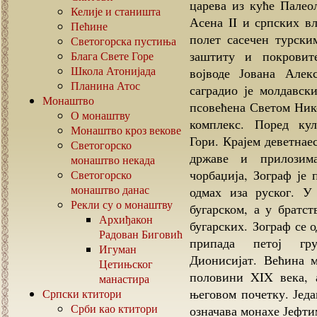
царева из куће Палеол
Келије и станишта
Асена II и српских вл
Пећине
полет сасечен турски
Светогорска пустиња
заштиту и покровите
Блага Свете Горе
Школа Атонијада
војводе Јована Алек
Планина Атос
саградио је молдавски
Монаштво
псовећена Светом Нико
О монаштву
комплекс. Поред кул
Монаштво кроз векове
Гори. Крајем деветнае
Светогорско
државе и прилозим
монаштво некада
чорбаџија, Зограф је 
Светогорско
монаштво данас
одмах иза руског. 
Рекли су о монаштву
бугарском, а у братс
Архиђакон
бугарских. Зограф се 
Радован Биговић
припада петој гр
Игуман
Дионисијат. Већина м
Цетињског
половини XIX века, 
манастира
његовом почетку. Једа
Српски ктитори
Срби као ктитори
означава монахе Јефти