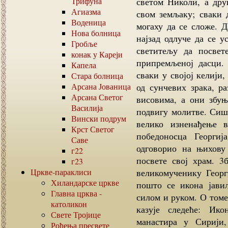
Трифуна
светом Николи, а дру
Агиазма
свом земљаку; сваки 
Воденица
могаху да се сложе. 
Нова болница
најзад одлуче да се 
Гробље
светитељу да посвет
конак у Кареји
припремљеној дасци. 
Капела
сваки у својој келији,
Стара болница
Арсана Јованица
од сунчевих зрака, р
Арсана Светог
висовима, а они збуњ
Василија
подвигу молитве. Сиша
Вински подрум
велико изненађење 
Крст Светог
победоносца Георги
Саве
одговорио на њихову
г22
посвете свој храм. 3
г23
Цркве-параклиси
великомученику Георг
Хиландарске цркве
пошто се икона јави
Главна црква -
силом и руком. О томе 
католикон
казује следеће: Ик
Свете Тројице
манастира у Сирији,
Рођења пресвете