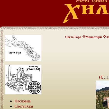
Света Гора
Манастири
З
(С
в. 
Насловна
Света Гора