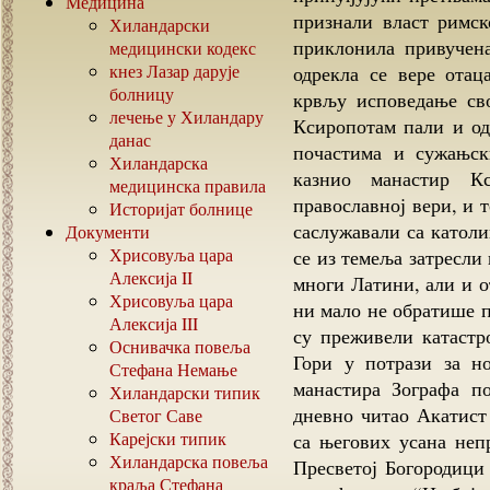
Медицина
признали власт римс
Хиландарски
приклонила привучена
медицински кодекс
кнез Лазар дарује
одрекла се вере отац
болницу
крвљу исповедање сво
лечење у Хиландару
Ксиропотам пали и од
данас
почастима и сужањск
Хиландарска
казнио манастир К
медицинска правила
православној вери, и 
Историјат болнице
саслужавали са католи
Документи
Хрисовуља цара
се из темеља затресли
Алексија
II
многи Латини, али и 
Хрисовуља цара
ни мало не обратише п
Алексија
III
су преживели катастр
Оснивачка повеља
Гори у потрази за н
Стефана Немање
манастира Зографа по
Хиландарски типик
дневно читао Акатист 
Светог Саве
Карејски типик
са његових усана неп
Хиландарска повеља
Пресветој Богородици 
краља Стефана