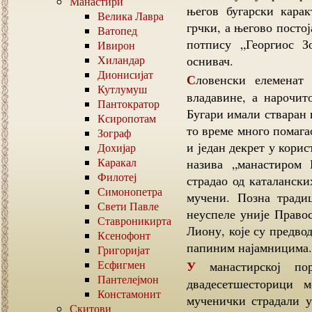
Манастири
његов бугарски карак
Велика Лавра
грчки, а његово посто
Ватопед
потпису „Георгиос З
Ивирон
Хиландар
оснивач.
Дионисијат
Словенски елеменат у манастиру је ојачао у периоду франачке
Кутлумуш
владавине, а нарочит
Пантократор
Бугари имали стваран 
Ксиропотам
то време много помага
Зограф
и један декрет у корис
Дохијар
Каракал
назива „манастиром 
Филотеј
страдао од каталански
Симонопетра
мучени. Позна тради
Свети Павле
неуспеле уније Право
Ставроникирта
Лиону, које су предво
Ксенофонт
папиним најамницима. 
Григоријат
Есфигмен
У манастирској порти је 1873. године подигнут споменик
Пантелејмон
двадесетшесторици м
Констамонит
мученички страдали у
Скитови