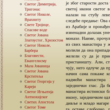
је због старости доста
Светог Димитрија,
светој икони светог 
Тригонас
Светог Николе,
налази на стубу лев
Врахниту
следеће предање: Ова 
Свете Тројице,
из Арабије и пронађе
Спасове воде
изненадни долазак уне
Светог Јована
монахе. Наиме, прочул
Златоустог, Хризостом
из свих манастира у 
Светог Николе,
молили да она припад
Барбера
Благовести,
желели су да је при
Евангелисму
пристаништу. Али, ст
Мала Јованица
чују, него одлуче да п
Светог Јована
начин сама покаже к
Крститеља
надмоћи манастира 
Светог Георгија у
заједнички глас. Да 
Кареји
манастира истински б
Светог Игњатија
Антиохијског
икону, заједничком одл
Светих Апостола
дивље и младо магаре 
Светог Томе
га оставе слободно, 