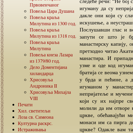
следеће речи: “Не бој 
Првовенчаног
игуману да су неприј
Повеља Цара Душана
дакле они који су сл
Повеља краља
искушење, а неустраши
Милутина из
1300
год.
Послушавши глас и во
Повеља краља
Милутина из
1318
год.
запути се што је б
Повеља краља
манастирску капију, о
Милутина
претходно читао Акатис
Повеља кнеза Лазара
манастира. И припад
из
1379/80
год.
узме и оде код игума
Дело Доментијана
братија се веома узне
хиландарца
у брда и пећине, а д
Хрисовуља
Андроника
II
игуманом у манасти
Хрисовуља Михајла
непријатеље и мучени
VIII
који су их најпре св
Печати
молили да им отворе к
Хил. светитељи
цркве, обећавајући м
Лоза св. Симеона
монаси им са пирга до
Културна раскрс.
цркве? Одакле вам та
Истраживања