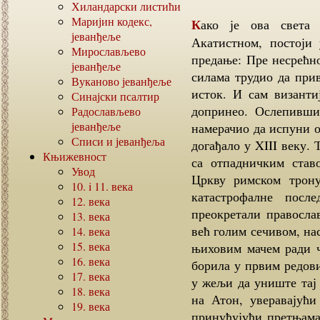
Хиландарски листићи
Маријин кодекс,
Како је ова света икона проглашена чудотворном и названа
јеванђеље
Акатистном, постоји
Мирослављево
предање: Пре несрећно
јеванђеље
силама трудио да при
Вуканово јеванђеље
исток. И сам византи
Синајски псалтир
допринео. Ослепивши
Радослављево
јеванђеље
намерачио да испуни о
Списи и јеванђеља
догађало у XIII веку.
Књижевност
са отпадничким став
Увод
Цркву римском трон
10. i 11.
века
катастрофалне посл
12.
века
преокретали правосла
13.
века
већ голим сечивом, н
14.
века
15.
века
њиховим мачем ради ч
16.
века
борила у првим редов
17.
века
у жељи да униште тај
18.
века
на Атон, уверавајућ
19.
века
принуђујући претњама