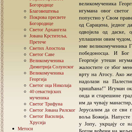
великомученика Георг
Богородице
игумана овог светог 
Благовештења
Покрова пресвете
попустио у Свом праве
Богородице
од Сарацена, једног д
Светог Архангела
одвојила од даске,
Јована Крститеља,
уплашени овим чудом, 
Претече
име великомученика Ге
Светих Апостола
победоносца. И Бог
Светог Саве
Георгије утеши игум
Великомученика
Димитрија Солунског
жалостите се због мен
Великомученика
врту на Атосу. Ако же
Георгија
надолази на Палести
Светог оца Николаја
хришћана!” Игуман ок
40
севастијских
онда и старешине гра
мученика
им да чувају манастир,
Светог Трифуна
Јерусалим да се сви 
Светог Јована Рилског
Светог Василија,
воља Божија. Напусте
Хрусија
у Јопу, укрцају се 
Метоси
Богом вођени на жеље