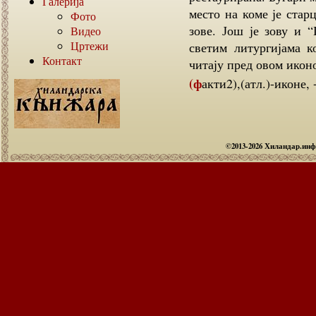
Галерија
место на коме је стар
Фото
зове. Још је зову и 
Видео
Цртежи
светим литургијама к
Контакт
читају пред овом ико
(факти2),(атл.)-иконе,
©2013-2026 Хиландар.ин