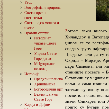
Увод
Географија и природа
Светогорски
светитељи
Светиње,св.мошти и
иконе
Зограф лежи високо у брдима обраслим шумом, на путу према
Правни статус
Хиландару и Ватопеду
Историјат
џипом се то растојањ
управе Свете
Горе
спада у групу најстари
Управа Свете
Предање вели да су г
Горе данас
Охрида – Мојсије, Ар
Међунродни
цара Симеона, али ни
положај
станиште посвете – Б
Историја
Оставили су у цркви п
Предхришћанска
вољи, а сами изашли 
Хришћанска
Богородичин врт
затекли су икону осл
Важни датуми
посветили овом велико
Свете Горе
значи Сликарев или Ж
Кареја и Дафне
пошто су Бугари пре