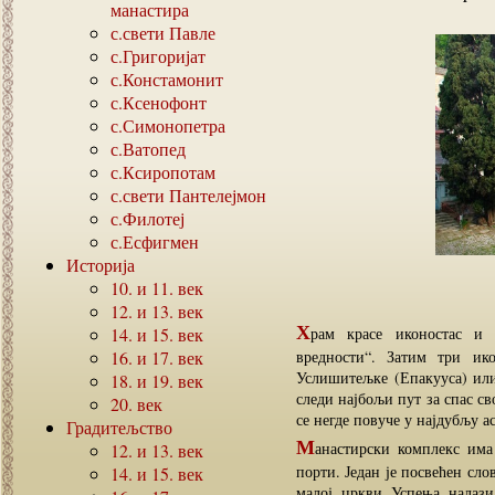
манастира
с.свети Павле
с.Григоријат
с.Констамонит
с.Ксенофонт
с.Симонопетра
с.Ватопед
с.Ксиропотам
с.свети Пантелејмон
с.Филотеј
с.Есфигмен
Историја
10.
и
11.
век
12.
и
13.
век
Х
14.
и
15.
век
рам красе иконостас и 
16.
и
17.
век
вредности“. Затим три ик
Услишитељке (Епакууса) или
18.
и
19.
век
следи најбољи пут за спас св
20.
век
се негде повуче у најдубљу ас
Градитељство
М
анастирски комплекс има 
12.
и
13.
век
порти. Један је посвећен сл
14.
и
15.
век
малој цркви Успења налази