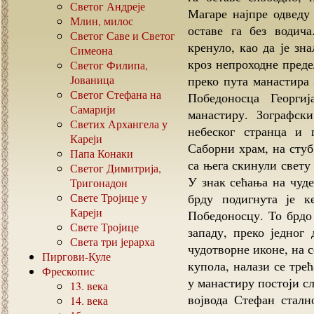
Светог Андреје
Магаре најпре одведу
Млин, милос
оставе га без водич
Светог Саве и Светог
кренуло, као да је зн
Симеона
кроз непроходне преде
Светог Филипа,
Јованица
преко пута манастира 
Светог Стефана на
Победоносца Георги
Самарији
манастиру. Зографск
Светих Архангела у
небеског странца и 
Кареји
Саборни храм, на стуб
Папа Конаки
са њега скинули свету
Светог Димитрија,
У знак сећања на чуде
Тригонадон
Свете Тројице у
брду подигнута је к
Кареји
Победоносцу. То брдо
Свете Тројице
западу, преко једног
Света три јерарха
чудотворне иконе, на 
Пиргови-Куле
купола, налази се трећ
Фрескопис
у манастиру постоји с
13.
века
војвода Стефан сталн
14.
века