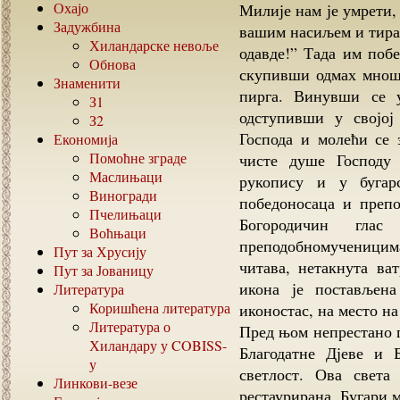
Охајо
Милије нам је умрети,
Задужбина
вашим насиљем и тиран
Хиландарске невоље
одавде!” Тада им побе
Обнова
скупивши одмах мношт
Знаменити
пирга. Винувши се 
З1
одступивши у својој
З2
Господа и молећи се 
Економија
Помоћне зграде
чисте душе Господу 
Маслињаци
рукопису и у бугар
Виногради
победоносаца и препо
Пчелињаци
Богородичин гла
Воћњаци
преподобномученицима
Пут за Хрусију
читава, нетакнута ва
Пут за Јованицу
икона је постављен
Литература
Коришћена литература
иконостас, на место н
Литература о
Пред њом непрестано 
Хиландару у
COBISS-
Благодатне Дјеве и 
у
светлост. Ова света
Линкови-везе
рестаурирана. Бугари м