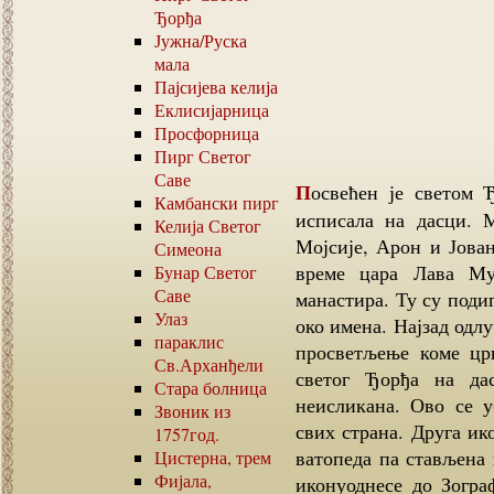
Ђорђа
Јужна
/
Руска
мала
Пајсијева келија
Еклисијарница
Просфорница
Пирг Светог
Саве
Посвећен је светом Ђорђу јер се икона, са свечевим ликом, сама
Камбански пирг
исписала на дасци. 
Келија Светог
Мојсије, Арон и Јован
Симеона
време цара Лава Му
Бунар Светог
Саве
манастира. Ту су поди
Улаз
око имена. Најзад одлу
параклис
просветљење коме цр
Св.Арханђели
светог Ђорђа на дас
Стара болница
неисликана. Ово се у
Звоник из
свих страна. Друга ико
1757
год.
ватопеда па стављена 
Цистерна, трем
Фијала,
иконуоднесе до Зогра