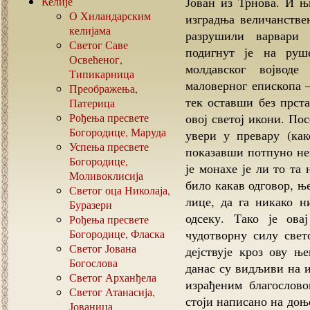
Келије
Јован из Трнова. И њ
О Хиландарским
изградња величанстве
келијама
разрушили варвари
Светог Саве
подигнут је на руш
Освећеног,
молдавског војводе
Типикарница
маловерног епископа –
Преображења,
тек оставши без прст
Патерица
Рођења пресвете
овој светој икони. По
Богородице, Маруда
увери у превару (как
Успења пресвете
показавши потпуно не
Богородице,
је монахе је ли то та
Моливоклисија
било какав одговор, њ
Светог оца Николаја,
лице, да га никако н
Буразери
одсеку. Тако је ова
Рођења пресвете
Богородице, Фласка
чудотворну силу свет
Светог Јована
дејствује кроз ову њ
Богослова
данас су видљиви на 
Светог Арханђела
израђеним благослов
Светог Атанасија,
стоји написано на доњ
Јованица