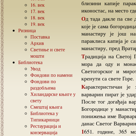
близини капије пара
16.
век
иконостас, на место гд
17.
век
18.
век
Од тада дакле па све до данас ова света икона стоји на истом месту,
19.
век
које је сама богородиц
Ризница
манастиру је још на
Поставка
параклиса капија је с
Архив
манастиру, пред Врата
Светиње и свете
Традиција на Светој Гори говори да ако икона Вратарица оде, онда
мошти
Библиотека
мора да оду и мона
Увод
Светогорског и миро
Фондови по намени
кренути са свете Горе.
Фондови по
Карактеристичан је знак на бради Пресвете Богородице. Један
раздобљима
варварин пират је уда
Хиландарске књиге у
свету
После тог догађаја ва
Смештај књига
Богородице у манасти
Библиотека у
понижења име Варвари
Типикарници
данас Светог Варварин
Рестаурација и
1651. године, 365 монаха манастира је имало велике економске
конзервација