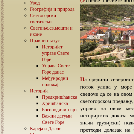
(Успење пресвете Бог
Увод
Географија и природа
Светогорски
светитељи
Светиње,св.мошти и
иконе
Правни статус
Историјат
управе Свете
Горе
Управа Свете
Горе данас
Међунродни
На средини североисточне стране полуострва, на месту где се брзи
положај
поток улива у море
Историја
сведоче да се на овом
Предхришћанска
светогорском предању,
Хришћанска
управо на овом мес
Богородичин врт
историјских доказа 
Важни датуми
Свете Горе
значи грузијски) по
Кареја и Дафне
претходи долазак на