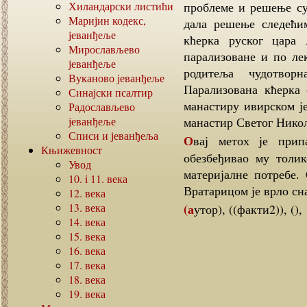
Хиландарски листићи
проблеме и решење су
Маријин кодекс,
дала решење следећи
јеванђеље
кћерка руског цара
Мирослављево
парализоване и по ле
јеванђеље
родитеља чудотвор
Вуканово јеванђеље
Парализована кћерка 
Синајски псалтир
манастиру ивирском ј
Радослављево
јеванђеље
манастир Светог Никол
Списи и јеванђеља
Овај метох је припадао ивирском манастиру до 1932. год. и
Књижевност
обезбеђивао му толик
Увод
материјалне потребе.
10. i 11.
века
Вратарицом је врло сна
12.
века
13.
века
(аутор), ((факти2)), ()
14.
века
15.
века
16.
века
17.
века
18.
века
19.
века