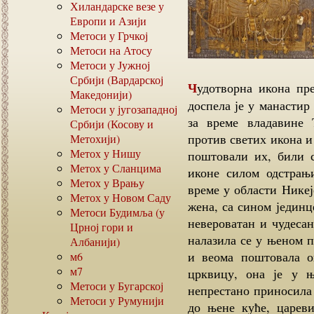
Хиландарске везе у
Европи и Азији
Метоси у Грчкој
Метоси на Атосу
Метоси у Јужној
Србији (Вардарској
Чудотворна икона пресвете богородице Вратарке на чудесан начин
Македонији)
доспела је у манастир
Метоси у југозападној
за време владавине 
Србији (Косову и
против светих икона и
Метохији)
Метох у Нишу
поштовали их, били 
Метох у Сланцима
иконе силом одстрањ
Метох у Врању
време у области Никеј
Метох у Новом Саду
жена, са сином јединц
Метоси Будимља (у
невероватан и чудеса
Црној гори и
налазила се у њеном п
Албанији)
и веома поштовала о
м6
м7
црквицу, она је у 
Метоси у Бугарској
непрестано приносила
Метоси у Румунији
до њене куће, цареви