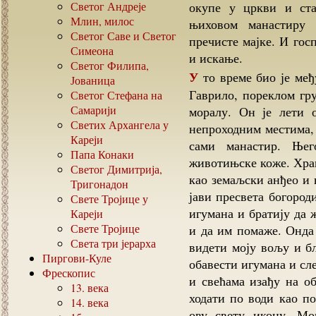
Светог Андреје
окупе у цркви и ста
Млин, милос
њиховом манастиру 
Светог Саве и Светог
пречисте мајке. И гос
Симеона
и искање.
Светог Филипа,
У то време био је међу ивиронским монасима један монах по имену
Јованица
Гаврило, пореклом гр
Светог Стефана на
Самарији
моралу. Он је лети 
Светих Архангела у
непроходним местима, 
Кареји
сами манастир. Њег
Папа Конаки
животињске коже. Хран
Светог Димитрија,
као земаљски анђео и 
Тригонадон
јави пресвета богород
Свете Тројице у
игумана и братију да 
Кареји
Свете Тројице
и да им помаже. Онда 
Света три јерарха
видети моју вољу и б
Пиргови-Куле
обавести игумана и сле
Фрескопис
и свећама изађу на о
13.
века
ходати по води као по
14.
века
ову свету икону. М