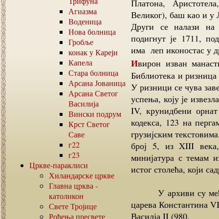
Трифуна
Платона, Аристотел
Агиазма
Великог), баш као и у 
Воденица
Други се налази на 
Нова болница
подигнут је 1711, по
Гробље
има леп иконостас у д
конак у Кареји
Ивирон изван манастирских зидина има још десет мањих цркава.
Капела
Стара болница
Библиотека и ризница 
Арсана Јованица
У ризници се чува зав
Арсана Светог
успења, коју је извез
Василија
IV, крунидбени орнат
Вински подрум
кодекса, 123 на перга
Крст Светог
грузијским текстовима
Саве
г22
број 5, из XIII век
г23
минијатура с темам и
Цркве-параклиси
истог столећа, који са
Хиландарске цркве
Главна црква -
У архиви су међу д
католикон
царева Константина VII
Свете Тројице
Василја II (980.
Рођења пресвете