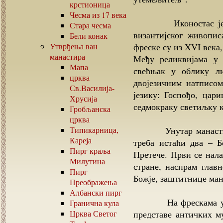
крстионица
Чесма из
17
века
Иконостас је пост
Стара чесма
византијског живопис
Бели конак
Утврђења ван
фреске су из XVI века
манастира
Међу реликвијама у 
Мапа
свећњак у облику ли
црква
двојезичним натписом
Св.Василија-
језику: Госпођо, цар
Хрусија
седмокраку светиљку к
Гробљанска
црква
Типикарница,
Унутар манастирско
Кареја
треба истаћи два – Б
Пирг краља
Претече. Први се нала
Милутина
стране, наспрам глав
Пирг
Божје, заштитнице ман
Преображења
Албански пирг
На фрескама у при
Гранична кула
Црква Светог
представе античких м