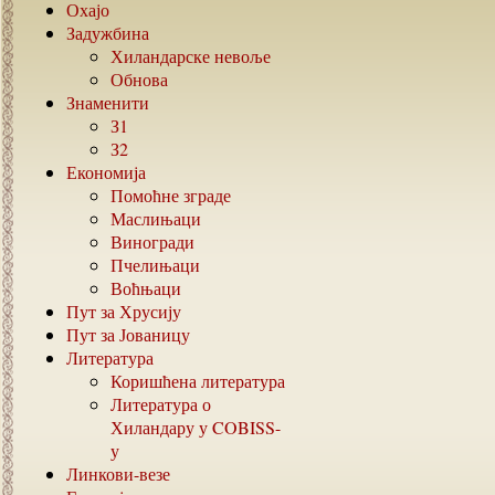
Охајо
Задужбина
Хиландарске невоље
Обнова
Знаменити
З1
З2
Економија
Помоћне зграде
Маслињаци
Виногради
Пчелињаци
Воћњаци
Пут за Хрусију
Пут за Јованицу
Литература
Коришћена литература
Литература о
Хиландару у
COBISS-
у
Линкови-везе