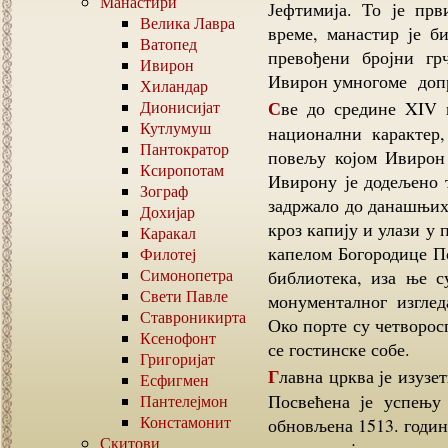
Манастири
Јефтимија. То је пр
Велика Лавра
време, манастир је б
Ватопед
превођени бројни грч
Ивирон
Ивирон умногоме допр
Хиландар
Све до средине XIV века манастир је задржао претежно грузијски
Дионисијат
Кутлумуш
национални карактер,
Пантократор
повељу којом Ивирон
Ксиропотам
Ивирону је додељено т
Зограф
задржало до данашњих
Дохијар
кроз капију и улази у 
Каракал
капелом Богородице По
Филотеј
Симонопетра
библиотека, иза ње с
Свети Павле
монументалног изглед
Ставроникирта
Око порте су четворос
Ксенофонт
се гостинске собе.
Григоријат
Главна црква је изузетно здање, како по размерама, тако и по лепоти.
Есфигмен
Посвећена је успењу 
Пантелејмон
Констамонит
обновљена 1513. годин
Скитови