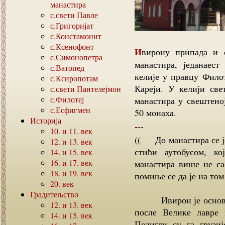
манастира
с.свети Павле
с.Григоријат
с.Констамонит
с.Ксенофонт
Ивирону припада и скит Претече, Јована крститеља, западно од
с.Симонопетра
манастира, једанаес
с.Ватопед
келије у правцу Филот
с.Ксиропотам
Кареји. У келији све
с.свети Пантелејмон
с.Филотеј
манастира у свештено
с.Есфигмен
50 монаха.
Историја
---
10.
и
11.
век
(( До манастира се ј
12.
и
13.
век
стићи аутобусом, к
14.
и
15.
век
16.
и
17.
век
манастира више не са
18.
и
19.
век
помиње се да је на то
20.
век
Градитељство
Ивирон је основан у
12.
и
13.
век
после Велике лавре 
14.
и
15.
век
Подигли су га грузи