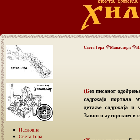
Света Гора
Манастири
И
(Без писаног одобрења аутора текстова није дозвољено преузимање
садржаја портала ww
детаље садржаја и 
Закон о ауторском и с
Насловна
Света Гора