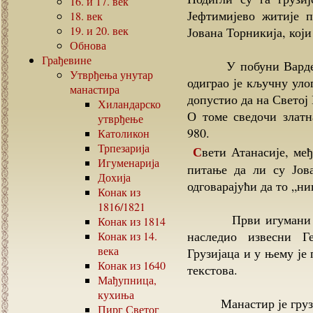
16.
и
17.
век
Јефтимијево житије 
18.
век
19.
и
20.
век
Јована Торникија, који
Обнова
Грађевине
У побуни Варде Скл
Утврђења унутар
одиграо је кључну улог
манастира
допустио да на Светој
Хиландарско
О томе сведочи златн
утврђење
980.
Католикон
Трпезарија
Свети Атанасије, међутим, не помиње Торникија. Христу поставља
Игуменарија
питање да ли су Јов
Дохија
одговарајући да то „н
Конак из
1816/1821
Први игумани били 
Конак из
1814
наследио извесни Г
Конак из
14.
века
Грузијаца и у њему је 
Конак из
1640
текстова.
Мађупница,
кухиња
Манастир је грузијс
Пирг Светог