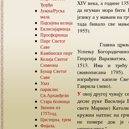
XIV века, а године 13
Ђорђа
да игуман мора бити 
Јужна
/
Руска
језику а у мањим на гр
мала
Пајсијева келија
тада бивало све мањ
Еклисијарница
1955).
Просфорница
Пирг Светог
Главна црква, на 
Саве
Успењу Богородичино
Камбански пирг
Георгија Варазватзеа
Келија Светог
1513. Има и трећу 
Симеона
Бунар Светог
(живописана 1795).
Саве
изграђене капеле Св
Улаз
Гаврила (лево).
параклис
У овој другој чувају се мошти око 150 светитеља (између осталих део
Св.Арханђели
десне руке Василија 
Стара болница
Звоник из
свете Марине) Католи
1757
год.
кружни натпис на грчк
Цистерна, трем
не помере док је 
Фијала,
утемељитељ“.