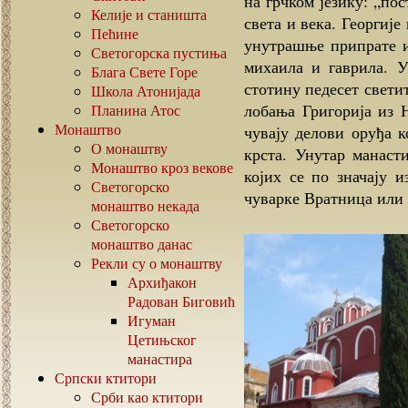
на грчком језику: „пос
Келије и станишта
света и века. Георгиј
Пећине
унутрашње припрате и
Светогорска пустиња
михаила и гаврила. 
Блага Свете Горе
стотину педесет светит
Школа Атонијада
лобања Григорија из 
Планина Атос
Монаштво
чувају делови оруђа к
О монаштву
крста. Унутар манаст
Монаштво кроз векове
којих се по значају и
Светогорско
чуварке Вратница или
монаштво некада
Светогорско
монаштво данас
Рекли су о монаштву
Архиђакон
Радован Биговић
Игуман
Цетињског
манастира
Српски ктитори
Срби као ктитори