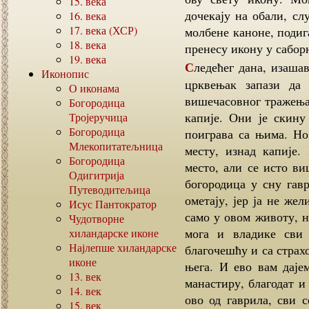
15.
века
дочекају на обали, с
16.
века
17.
века (ХСР)
молбене каноне, подиг
18.
века
пренесу икону у саборн
19.
века
Следећег дана, изашавши пре јутрења да по обичају упали кандила,
Иконопис
црквењак запази да
О иконама
вишечасовног тражења 
Богородица
капије. Они је скину
Тројеручица
Богородица
поиграва са њима. Но
Млекопитатељница
месту, изнад капије.
Богородица
место, али се исто ви
Одигитрија
богородица у сну гав
Путеводитељица
ометају, јер ја не жел
Исус Пантократор
само у овом животу, н
Чудотворне
мога и владике сви
хиландарске иконе
Најлепше хиландарске
благочешћу и са страхо
иконе
њега. И ево вам даје
13.
век
манастиру, благодат и
14.
век
ово од гаврила, сви 
15.
век