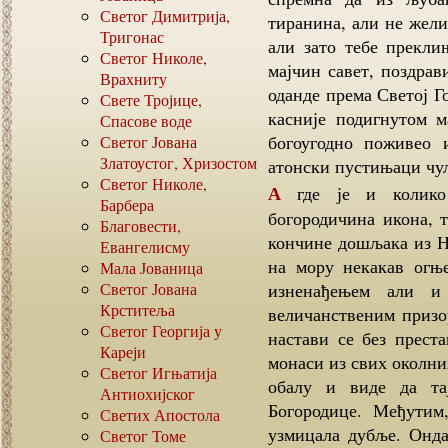
Светог Димитрија,
тиранина, али не жели
Тригонас
али зато тебе прекли
Светог Николе,
мајчин савет, поздрав
Врахниту
оданде према Светој Г
Свете Тројице,
касније подигнутом м
Спасове воде
богоугодно поживео 
Светог Јована
Златоустог, Хризостом
атонски пустињаци чул
Светог Николе,
А где је и колико времена била сакривена ова чудотворна
Барбера
богородичина икона, 
Благовести,
кончине дошљака из Ни
Евангелисму
на мору некакав огње
Мала Јованица
Светог Јована
изненађењем али и
Крститеља
величанственим призо
Светог Георгија у
настави се без прест
Кареји
монаси из свих околни
Светог Игњатија
обалу и виде да та
Антиохијског
Богородице. Међутим
Светих Апостола
узмицала дубље. Онда
Светог Томе