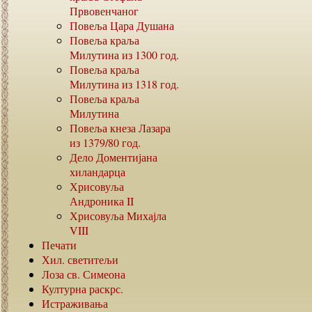
Првовенчаног
Повеља Цара Душана
Повеља краља
Милутина из
1300
год.
Повеља краља
Милутина из
1318
год.
Повеља краља
Милутина
Повеља кнеза Лазара
из
1379/80
год.
Дело Доментијана
хиландарца
Хрисовуља
Андроника
II
Хрисовуља Михајла
VIII
Печати
Хил. светитељи
Лоза св. Симеона
Културна раскрс.
Истраживања