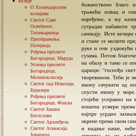
Келије
божанствено благо и
О Хиландарским
тражећи новац и гов
келијама
наређење, а њу казн
Светог Саве
сутрадан набавити т
Освећеног,
Типикарница
сачекају. Исте вечери
Преображења,
и стане се молити пре
Патерица
руке и очи уздижући 
Рођења пресвете
сузама. Потом благоч
Богородице, Маруда
на обалу и тамо се о
Успења пресвете
царици: “госпођо све
Богородице,
творевином. Теби је м
Моливоклисија
Светог оца Николаја,
икону сачувати од п
Буразери
спусти икону у море.
Рођења пресвете
стојећи усправно на
Богородице, Фласка
ношена усмери према
Светог Јована
најпре усрдно захвал
Богослова
окрене према свом син
Светог Арханђела
и надање наше, неће
Светог Атанасија,
Јованица
спремна да из љуба