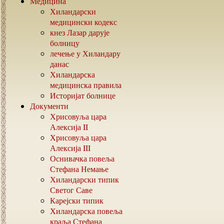
Медицина
Хиландарски
медицински кодекс
кнез Лазар дарује
болницу
лечење у Хиландару
данас
Хиландарска
медицинска правила
Историјат болнице
Документи
Хрисовуља цара
Алексија
II
Хрисовуља цара
Алексија
III
Оснивачка повеља
Стефана Немање
Хиландарски типик
Светог Саве
Карејски типик
Хиландарска повеља
краља Стефана