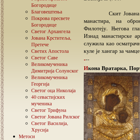
Богородице
Благовештења
Скит Јована Прете
Покрова пресвете
манастира, на обр
Богородице
Филотеју. Његова гл
Светог Архангела
Изнад манастирске ар
Јована Крститеља,
служила као осматрач
Претече
куле је хангар за чамце
Светих Апостола
Светог Саве
---
Великомученика
Икона Вратарка, По
Димитрија Солунског
Великомученика
Георгија
Светог оца Николаја
40
севастијских
мученика
Светог Трифуна
Светог Јована Рилског
Светог Василија,
Хрусија
Метоси