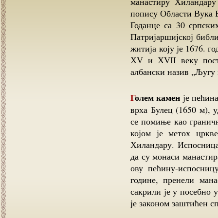
манастиру Хиландару
попису Области Вука Б
Годанце са 30 српски
Патријаршијској библи
житија коју је 1676. г
ХV и ХVII веку пост
албански назив „Љугу
Голем камен
је пећина
врха Булец (1650 м), 
се помиње као гранич
којом је метох црк
Хиландару. Испосница
да су монаси манастир
ову пећину-испосниц
године, пренели ман
сакрили је у посебно 
је законом заштићен с