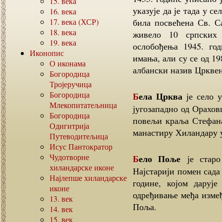
15.
века
указује да је тада у с
16.
века
17.
века (ХСР)
била посвећена Св. С
18.
века
живело 10 српских 
19.
века
ослобођења 1945. го
Иконопис
имања, али су се од 19
О иконама
албански назив Црквен
Богородица
Тројеручица
Богородица
Бела Црква
је село у
Млекопитатељница
југозападно од Орахов
Богородица
повељи краља Стефана 
Одигитрија
манастиру Хиландару 
Путеводитељица
Исус Пантократор
Чудотворне
Бело Поље
је старо
хиландарске иконе
Најстарији помен сада
Најлепше хиландарске
године, којом даруј
иконе
одређивање међа изме
13.
век
Поља.
14.
век
15.
век