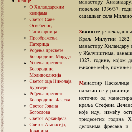
Келије
манастиру Хиландару
О Хиландарским
повељом 1336/37. год
келијама
садашњег села Милано
Светог Саве
Освећеног,
Зочиште
је некадашње
Типикарница
Преображења,
Краљ Милутин 1282. 
Патерица
манастиру Хиландару и
Рођења пресвете
у Желчиштима, данаш
Богородице, Маруда
1327. године, којом 
Успења пресвете
њихове међе, помиње и
Богородице,
Моливоклисија
Светог оца Николаја,
Манастир Паскалица са црквом посвећеном Васкрсењу Госодњем,
Буразери
налазио се у равници
Рођења пресвете
источно од манастир
Богородице, Фласка
краља Стефана Дечанс
Светог Јована
које иду, између ос
Богослова
Светог Арханђела
тридесетих година 
Светог Атанасија,
деловима фресака и 
Јованица