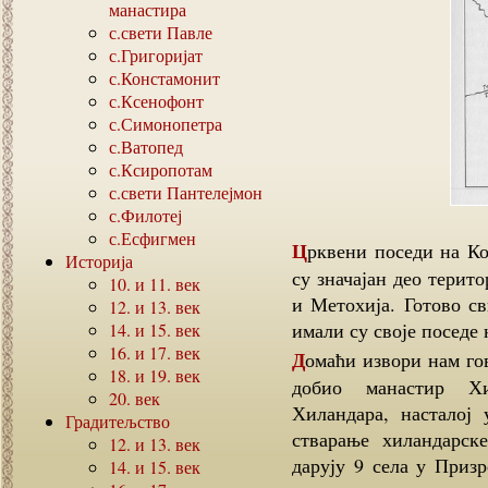
манастира
с.свети Павле
с.Григоријат
с.Констамонит
с.Ксенофонт
с.Симонопетра
с.Ватопед
с.Ксиропотам
с.свети Пантелејмон
с.Филотеј
с.Есфигмен
Црквени поседи на Косову и у Метохији у средњем веку обухватали
Историја
су значајан део терит
10.
и
11.
век
и Метохија. Готово с
12.
и
13.
век
имали су своје поседе 
14.
и
15.
век
16.
и
17.
век
Домаћи извори нам говоре да је прве поседе на територији покрајине
18.
и
19.
век
добио манастир Хи
20.
век
Хиландара, насталој 
Градитељство
стварање хиландарск
12.
и
13.
век
дарују 9 села у Призр
14.
и
15.
век