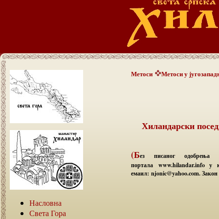
Метоси
Метоси у југозападн
Хиландарски поседи
(Б
ез писаног одобрења а
портала www.hilandar.info у
емаил: njonic@yahoo.com. Закон 
Насловна
Света Гора