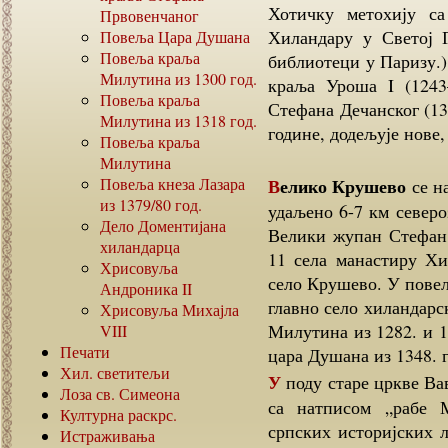
Хотичку метохију са
Првовенчаног
Хиландару у Светој 
Повеља Цара Душана
Повеља краља
библиотеци у Паризу.
Милутина из
1300
год.
краља Уроша I (1243
Повеља краља
Стефана Дечанског (13
Милутина из
1318
год.
године, додељује нове
Повеља краља
Милутина
Повеља кнеза Лазара
Велико Крушево
се на
из
1379/80
год.
удаљено 6-7 км северо
Дело Доментијана
Велики жупан Стефан 
хиландарца
11 села манастиру Хи
Хрисовуља
село Крушево. У пове
Андроника
II
главно село хиландарс
Хрисовуља Михајла
Милутина из 1282. и 1
VIII
Печати
цара Душана из 1348. 
Хил. светитељи
У поду старе цркве Ваведења Богородице сачувана је надгробна плоча
Лоза св. Симеона
са натписом „рабе 
Културна раскрс.
српских историјских л
Истраживања