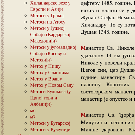
дефтеру 1485. године. 
Хиландарске везе у
Европи и Азији
назив и налази се у 
Метоси у Грчкој
Жупан Стефан Немањић
Метоси на Атосу
Хиландару. То су пот
Метоси у Јужној
Душан 1348. године.
Србији (Вардарској
Македонији)
Метоси у југозападној
Манастир Св. Никол
Србији (Косову и
удаљеном 14 км југоз
Метохији)
Николе у повељи краља
Метох у Нишу
Његов син, цар Душан 
Метох у Сланцима
године, манастиру С
Метох у Врању
планину Коритник 
Метох у Новом Саду
светогорском манасти
Метоси Будимља (у
Црној гори и
манастир је опустео и 
Албанији)
м6
Манастир Св. Ђорђ
м7
Милутин и његов син 
Метоси у Бугарској
Милше даровали Ра
Метоси у Румунији