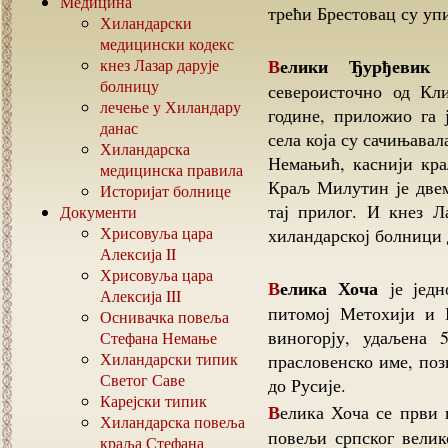
Медицина
трећи Брестовац су уп
Хиландарски
медицински кодекс
Велики Ђурђевик
кнез Лазар дарује
ј
болницу
североисточно од Кл
лечење у Хиландару
године, приложио га 
данас
села која су сачињава
Хиландарска
Немањић, каснији кра
медицинска правила
Краљ Милутин је двем
Историјат болнице
тај прилог. И кнез Ла
Документи
Хрисовуља цара
хиландарској болници
Алексија
II
Хрисовуља цара
Велика Хоча
је једн
Алексија
III
питомој Метохији и 
Оснивачка повеља
виногорју, удаљена 
Стефана Немање
Хиландарски типик
прасловенско име, поз
Светог Саве
до Русије.
Карејски типик
Велика Хоча се први пут у српској историји помиње 1198. године у
Хиландарска повеља
повељи српског вели
краља Стефана