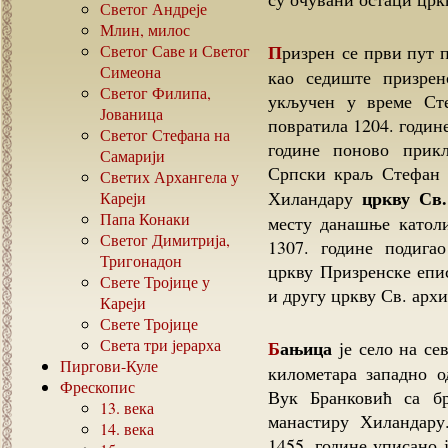
Светог Андреје
Млин, милос
Призрен се први пут помиње у повељи византијског цара Василија II
Светог Саве и Светог
Симеона
као седиште призрен
Светог Филипа,
укључен у време Сте
Јованица
повратила 1204. годин
Светог Стефана на
године поново прик
Самарији
Српски краљ Стефан 
Светих Архангела у
цркву Св
Хиландару
Кареји
Папа Конаки
месту данашње катол
Светог Димитрија,
1307. године подига
Тригонадон
цркву Призренске епи
Свете Тројице у
и другу цркву Св. архи
Кареји
Свете Тројице
Света три јерарха
Бањица
је село на се
Пиргови-Куле
километара западно 
Фрескопис
Вук Бранковић са бр
13.
века
манастиру Хиландару
14.
века
1455. године уписано 