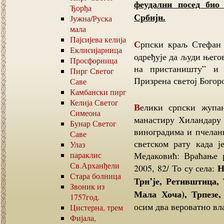
феудални посед био
Ђорђа
Србији.
Јужна
/
Руска
мала
Пајсијева келија
Српски краљ Стефан Драгутин (1276–1282) хиландарском повељом
Еклисијарница
одређује да људи њего
Просфорница
на пристаништу” и 
Пирг Светог
Призрена светој Богор
Саве
Камбански пирг
Келија Светог
Велики српски жупан Стефан Немања поклонио је 1198. године
Симеона
манастиру Хиландару 
Бунар Светог
виноградима и пчелан
Саве
светском рату када ј
Улаз
параклис
Медаковић: Враћање 
Св.Арханђели
Н
2005, 82/ То су села:
Стара болница
Трн’је, Ретивштица,
Звоник из
Мала Хоча), Трпезе
1757
год.
осим два вероватно в
Цистерна, трем
Фијала,