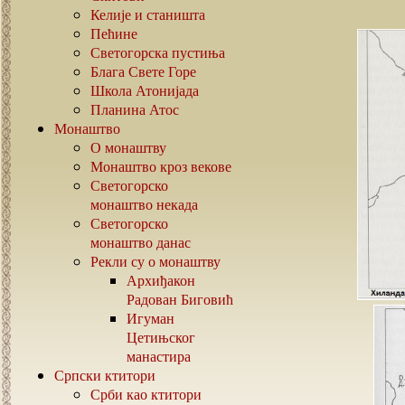
Келије и станишта
Пећине
Светогорска пустиња
Блага Свете Горе
Школа Атонијада
Планина Атос
Монаштво
О монаштву
Монаштво кроз векове
Светогорско
монаштво некада
Светогорско
монаштво данас
Рекли су о монаштву
Архиђакон
Радован Биговић
Игуман
Цетињског
манастира
Српски ктитори
Срби као ктитори