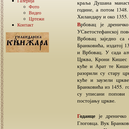
Галерија
краља Душана манаст
Фото
године, а потом 1348
Видео
Хиландару и око 1355.
Цртежи
Врбовац је дреничко село удаљено 7 км северно од Глоговца.
Контакт
УСветостефанској по
Врбовац заједно са
Бранковића, издатој 1
и Врбовац. У сада а
Црква, Крони Кишес 
куће и Арат те Кише
разорили су стару цр
куће и заузели цркв
Бранковића из 1455. г
су уписани попови 
постојању цркве.
Годанце
је дреничко 
Глоговца. Вук Бранков