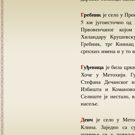
Гребник
је село у Пре
5 км југоисточно од
Првовенчаног којом
Хиландару Крушевску
Гребник, трг Книна
српских имена и у то 
Гуђевица
је била цркв
Хоче у Метохији. Г
Стефана Дечанског и
Избишта и Команово
Селиште је нестало, 
насеље.
Деич
је село у Метох
Клина. Заједно са 
помиње се у повељи 