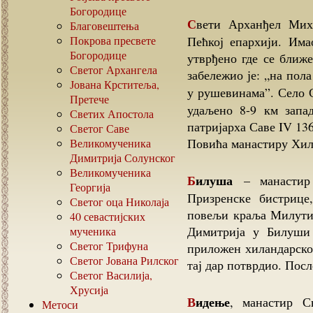
Богородице
Свети Арханђел Михаил је манастир у рушевинама. Уписан је у
Благовештења
Покрова пресвете
Пећкој епархији. Има
Богородице
утврђено где се ближе
Светог Архангела
забележио је: „на пол
Јована Крститеља,
у рушевинама”. Село 
Претече
удаљено 8-9 км запа
Светих Апостола
патријарха Саве IV 13
Светог Саве
Повића манастиру Хил
Великомученика
Димитрија Солунског
Великомученика
Билуша
– манастир 
Георгија
Призренске бистрице
Светог оца Николаја
повељи краља Милутин
40
севастијских
Димитрија у Билуши 
мученика
Светог Трифуна
приложен хиландарско
Светог Јована Рилског
тај дар потврдио. Посл
Светог Василија,
Хрусија
Видење
, манастир С
Метоси