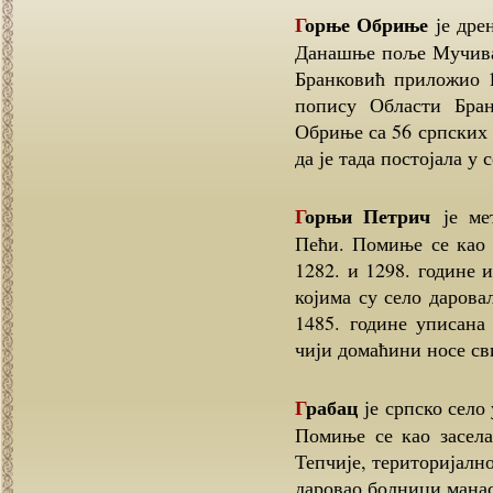
Горње Обриње
је дре
Данашње поље Мучивар
Бранковић приложио 1
попису Области Бран
Обриње са 56 српских 
да је тада постојала у 
Горњи Петрич
је мет
Пећи. Помиње се као
1282. и 1298. године 
којима су село даров
1485. године уписана
чији домаћини носе св
Грабац
је српско село
Помиње се као засел
Тепчије, територијално
даровао болници мана