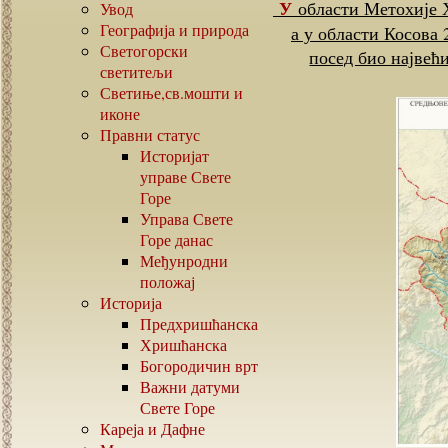
У области Метохије Хиландар је имао 72 насеља и 3 влашка катуна,
Увод
Географија и природа
а у области Косова
Светогорски
посед био највећ
светитељи
Светиње,св.мошти и
иконе
Правни статус
Историјат
управе Свете
Горе
Управа Свете
Горе данас
Међунродни
положај
Историја
Предхришћанска
Хришћанска
Богородичин врт
Важни датуми
Свете Горе
Кареја и Дафне