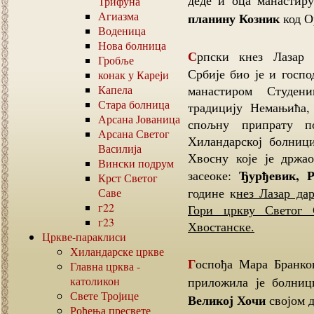
деде и оца манастир
Трифуна
Агиазма
планину Козник
код О
Воденица
Нова болница
Српски кнез Лазар Хребељановић (1329–1389) поред Моравске
Гробље
Србије био је и госпо
конак у Кареји
Капела
манастиром Студен
Стара болница
традицију Немањића,
Арсана Јованица
спољну припрату по
Арсана Светог
Хиландарској болниц
Василија
Хвосну које је држа
Вински подрум
Ђурђевик, Р
засеоке:
Крст Светог
године к
нез Лазар да
Саве
г22
Гори цркву Светог 
г23
Хвостанске.
Цркве-параклиси
Хиландарске цркве
Госпођа Мара Бранковић са синовима Гргуром, Ђурђем и Лазаром
Главна црква -
католикон
приложила је болни
Свете Тројице
Великој Хочи
својом д
Рођења пресвете