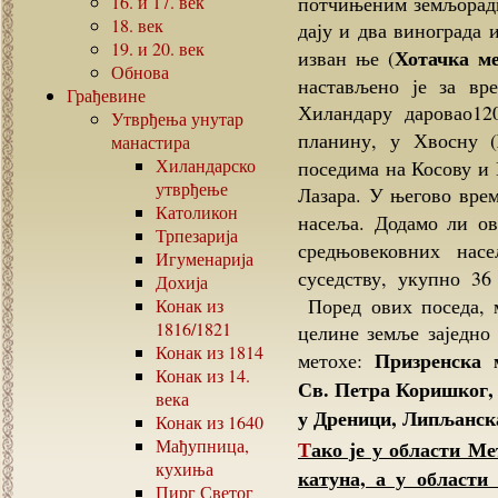
16.
и
17.
век
потчињеним земљорадн
18.
век
дају и два винограда 
19.
и
20.
век
Хотачка ме
изван ње (
Обнова
настављено је за в
Грађевине
Хиландару даровао120
Утврђења унутар
планину, у Хвосну (
манастира
Хиландарско
поседима на Косову и 
утврђење
Лазара. У његово врем
Католикон
насеља. Додамо ли о
Трпезарија
средњовековних нас
Игуменарија
суседству, укупно 3
Дохија
Поред ових поседа, м
Конак из
1816/1821
целине земље заједно
Конак из
1814
Призренска 
метохе:
Конак из
14.
Св. Петра Коришког, 
века
у Дреници, Липљанска
Конак из
1640
Мађупница,
Тако је у области Метохије Хиландар имао 72 насеља и 3 влашка
кухиња
катуна, а у области
Пирг Светог