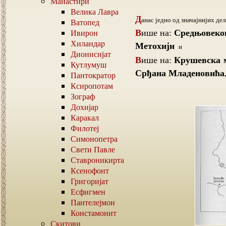
Манастири
Велика Лавра
Д
анас једно од значајнијих де
Ватопед
Средњовеков
Више на:
Ивирон
Хиландар
Метохији
и
Дионисијат
Крушевска м
Више на:
Кутлумуш
Срђана Младеновића
Пантократор
Ксиропотам
Зограф
Дохијар
Каракал
Филотеј
Симонопетра
Свети Павле
Ставроникирта
Ксенофонт
Григоријат
Есфигмен
Пантелејмон
Констамонит
Скитови