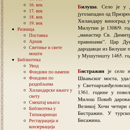
16.
век
Билуша
. Село је у 
17.
век
југозападно од Призре
18.
век
Хиландару виноград у
19.
век
Милутин је 1308/9. г
Ризница
„манастир Св. Димит
Поставка
Архив
правинами”. Цар Ду
Светиње и свете
дародавци из Билуше 
мошти
у Мушутишту 1465. го
Библиотека
Увод
Бистражин
је село 
Фондови по намени
Фондови по
Швањског моста, уда
раздобљима
у Светоарханђеловско
Хиландарске књиге у
1361. године у пове
свету
Милош Повић даровао 
Смештај књига
Великој Хочи четири 
Библиотека у
Бистражин. У турск
Типикарници
Бисажина.
Рестаурација и
конзервација