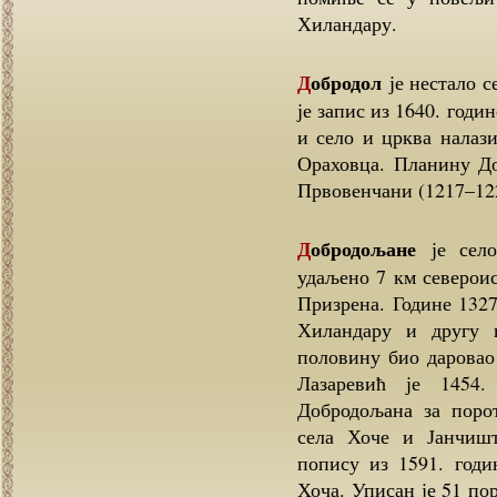
Хиландару.
Добродол
је нестало с
је запис из 1640. годи
и село и црква налаз
Ораховца. Планину Д
Првовенчани (1217–12
Добродољане
је село
удаљено 7 км североис
Призрена. Године 132
Хиландару и другу 
половину био даровао
Лазаревић је 1454
Добродољана за порот
села Хоче и Јанчишт
попису из 1591. годи
Хоча. Уписан је 51 по