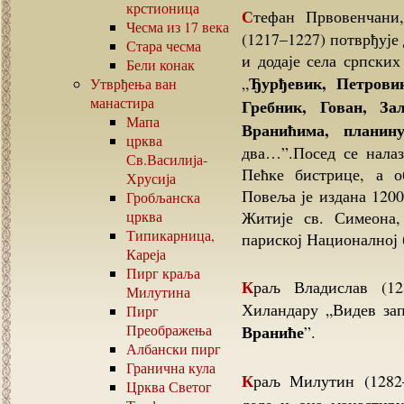
крстионица
Стефан Првовенчани, велики жупан српски (1196–1217) и краљ
Чесма из
17
века
(1217–1227) потврђује
Стара чесма
и додаје села српских
Бели конак
Ђурђевик, Петрови
„
Утврђења ван
манастира
Гребник, Гован, З
Мапа
Вранићима, планин
црква
два…”.Посед се нала
Св.Василија-
Пећке бистрице, а о
Хрусија
Повеља је издана 1200
Гробљанска
црква
Житије св. Симеона,
Типикарница,
париској Националној
Кареја
Пирг краља
Краљ Владислав (1234–1243) син Стефана Провенчаног дарује
Милутина
Хиландару „Видев за
Пирг
Преображења
Враниће
”.
Албански пирг
Гранична кула
Краљ Милутин (1282–1321) потврђује 1282. године прилоге свога
Црква Светог