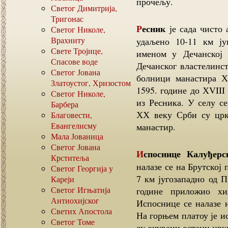
прочељу.
Светог Димитрија,
Тригонас
Ресник
је сада чисто 
Светог Николе,
Врахниту
удаљено 10-11 км ј
Свете Тројице,
именом у Дечанској 
Спасове воде
Дечанског властелинст
Светог Јована
болници манастира Х
Златоустог, Хризостом
1595. године до ХVII
Светог Николе,
из Ресника. У селу с
Барбера
ХХ веку Срби су црк
Благовести,
Евангелисму
манастир.
Мала Јованица
Светог Јована
Испоснице Калуђер
Крститеља
налазе се на Брутској
Светог Георгија у
7 км југозападно од 
Кареји
Светог Игњатија
године приложио хи
Антиохијског
Испоснице се налазе 
Светих Апостола
На горњем платоу је и
Светог Томе
су очувани остаци црк