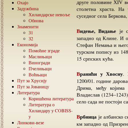
друге половине ХIV ве
Охајо
Задужбина
столетна храста. На
Хиландарске невоље
суседног села Беркова,
Обнова
Знаменити
Видење, Видање
је с
З1
западно од Клине. И о
З2
Економија
Стефан Немања и њего
Помоћне зграде
турском попису из 148
Маслињаци
15 српских кућа.
Виногради
Пчелињаци
Вранићи у Хвосну
.
Воћњаци
Пут за Хрусију
1200/01. године даров
Пут за Јованицу
Дрима, међу којима
Литература
Владислав (1234–1243)
Коришћена литература
село сада не постоји с
Литература о
Хиландару у
COBISS-
Врбница
је албанско с
у
Линкови-везе
км западно од Призре