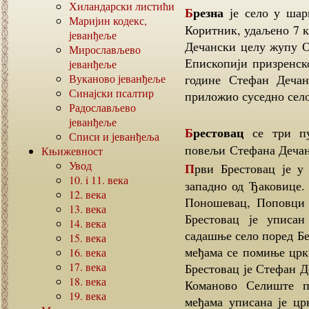
Хиландарски листићи
Брезна
је село у шар
Маријин кодекс,
Коритник, удаљено 7 к
јеванђеље
Дечански целу жупу О
Мирослављево
Епископији призренск
јеванђеље
Вуканово јеванђеље
године Стефан Дечан
Синајски псалтир
приложио суседно село
Радослављево
јеванђеље
Брестовац
се три пу
Списи и јеванђеља
повељи Стефана Дечан
Књижевност
Увод
Први Брестовац је у поречју Рибнице (Ереника) удаљен 10-11 км
10. i 11.
века
западно од Ђаковице. 
12.
века
Поношевац, Поповци 
13.
века
Брестовац је уписан
14.
века
садашње село поред Бе
15.
века
међама се помиње цркв
16.
века
17.
века
Брестовац је Стефан Д
18.
века
Команово Селиште п
19.
века
међама уписана је црк