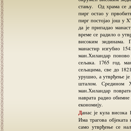
стању. Од храма се д
пирг остао у првобит
пирг постојао још у X
да је припадао манас
време се радило о утв
високим зидинама. 
манастир изгубио 1542
ман.Хиландар поново
сељака. 1765 год. м
сељацима, све до 1821
урушио, а утврђење је
шталом. Средином 
ман.Хиландар поврат
наврата радио обимне 
економију.
Данас је кула висока 12 метара, са околним зидинама висине до 4 метара.
Има трагова објеката 
само утврђење се нал