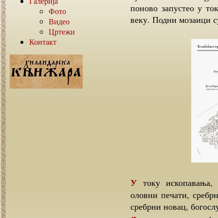
Галерија
поново запустео у ток
Фото
веку. Подни мозаици с
Видео
Цртежи
Контакт
У току ископавања, откривено је више предмета манастирског блага:
оловни печати, сребрн
сребрни новац, богосл