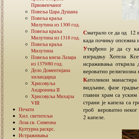
Првовенчаног
Повеља Цара Душана
Повеља краља
Милутина из
1300
год.
Повеља краља
Сматрало се да од 12 века па до 1980 године манастир је био у рушевинама,
Милутина из
1318
год.
када почињу опсежна и
Повеља краља
Утврђено је да су камени блокови овог манастира били коришћени за
Милутина
изградњу Хотела Ксе
Повеља кнеза Лазара
исраживања открила д
из
1379/80
год.
Дело Доментијана
вероватно религиозна г
хиландарца
Католикон манастира је изграђен у 11 веку. Састоји се од четири, јасно
Хрисовуља
видљиве, фазе градње
Андроника
II
главни храм са уским 
Хрисовуља Михајла
страни је капела са г
VIII
Печати
гроб вероватно неког 
Хил. светитељи
2 капеле.
Лоза св. Симеона
Културна раскрс.
Истраживања