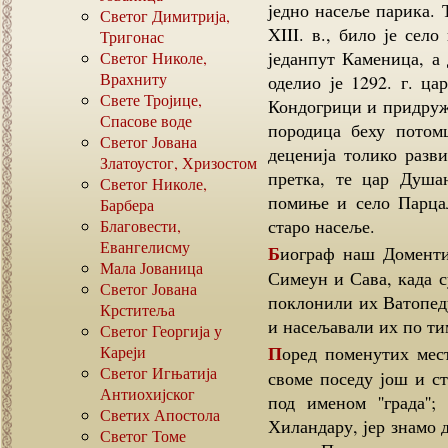
једно насеље парика. 
Светог Димитрија,
XIII. в., било је сел
Тригонас
једанпут Каменица, а
Светог Николе,
Врахниту
оделио је 1292. г. ц
Свете Тројице,
Кондогрици и придружи
Спасове воде
породица беху потом
Светог Јована
деценија толико разви
Златоустог, Хризостом
претка, те цар Душа
Светог Николе,
помиње и село Парцаљ
Барбера
старо насеље.
Благовести,
Евангелисму
Биограф наш Доментијан забележио је око половине тога века: да су Св.
Мала Јованица
Симеун и Сава, када с
Светог Јована
поклонили их Ватопеду
Крститеља
и насељавали их по ти
Светог Георгија у
Поред поменутих места Хиландар је у источном крају Халкидике имао у
Кареји
Светог Игњатија
своме поседу још и ст
Антиохијског
под именом ''града''
Светих Апостола
Хиландару, јер знамо д
Светог Томе