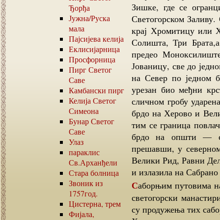
Зишке, где се огран
Ђорђа
Јужна
/
Руска
Светогорском Заливу. 
мала
крај Хромитицу или Х
Пајсијева келија
Солишта, Три Брата,а
Еклисијарница
предео Моноксилишт
Просфорница
Јованицу, све до једно
Пирг Светог
на Север по једном б
Саве
урезан био међни крс
Камбански пирг
Келија Светог
сличном гробу ударена
Симеона
брдо на Херово и Вели
Бунар Светог
тим се граница повла
Саве
брдо на општи — с
Улаз
прешавши, у северном
параклис
Велики Рид, Равни Дел
Св.Арханђели
и излазила на Сабрано
Стара болница
Звоник из
Саборњим путовима називани су на Светој Гори главни путови, које су сви
1757
год.
светогорски манастир
Цистерна, трем
су продужења тих сабо
Фијала,