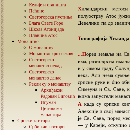
Келије и станишта
Хиландарски метоси на Атосу су поседи манастира Хиландара на
Пећине
полуострву Атос јужн
Светогорска пустиња
Девелики па до званич
Блага Свете Горе
Школа Атонијада
Планина Атос
Топографија Хиланда
Монаштво
О монаштву
...Поред земаља на Светој Гори — Атосу имао је Хиландар, а и данас још
Монаштво кроз векове
Светогорско
има, разноврсна имањ
монаштво некада
и у самом граду Солун
Светогорско
века. Али нема сумње,
монаштво данас
српске руке и био обн
Рекли су о монаштву
Симеуна и Св. Саве, ка
Архиђакон
њима запустели манаст
Радован Биговић
Игуман
А када су српски светитељи обновили тај манастир приложио му је цар
Цетињског
Алексије и свој манасти
манастира
је Св. Сава, поред ме
Српски ктитори
— у Кареји, откупио о
Срби као ктитори