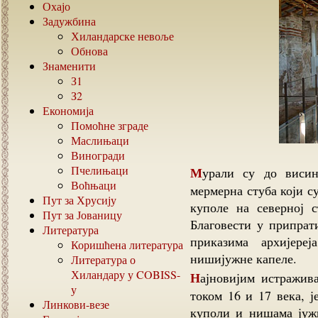
Охајо
Задужбина
Хиландарске невоље
Обнова
Знаменити
З1
З2
Економија
Помоћне зграде
Маслињаци
Виногради
Пчелињаци
Мурали су до висине 2-4м и делимично добро су сачувани. Четири
Воћњаци
мермерна стуба који с
Пут за Хрусију
куполе на северној 
Пут за Јованицу
Благовести у припрати
Литература
приказима архијере
Коришћена литература
нишијужне капеле.
Литература о
Хиландару у
COBISS-
Најновијим истраживањима је итврђено да је католикон био у функцији
у
током 16 и 17 века, ј
Линкови-везе
куполи и нишама јужн