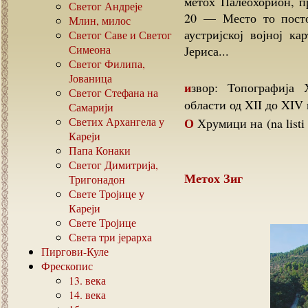
метох Палеохорион, п
Светог Андреје
20 — Место то постој
Млин, милос
аустријској војној к
Светог Саве и Светог
Симеона
Јериса...
Светог Филипа,
Јованица
извор: Топографија Хиландарских метохија у Солунској и Струмској
Светог Стефана на
области од XII до XIV
Самарији
Светих Архангела у
О Хрумици на (na listi 
Кареји
Папа Конаки
Светог Димитрија,
Метох Зиг
Тригонадон
Свете Тројице у
Кареји
Свете Тројице
Света три јерарха
Пиргови-Куле
Фрескопис
13.
века
14.
века