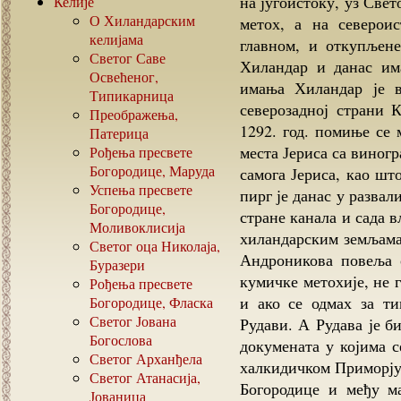
на југоистоку, уз Све
Келије
О Хиландарским
метох, а на североис
келијама
главном, и откупљене
Светог Саве
Хиландар и данас им
Освећеног,
имања Хиландар је в
Типикарница
северозадној страни 
Преображења,
1292. год. помиње се 
Патерица
места Јериса са виногр
Рођења пресвете
Богородице, Маруда
самога Јериса, као шт
Успења пресвете
пирг је данас у развал
Богородице,
стране канала и сада в
Моливоклисија
хиландарским земљама 
Светог оца Николаја,
Андроникова повеља 
Буразери
кумичке метохије, не 
Рођења пресвете
и ако се одмах за т
Богородице, Фласка
Светог Јована
Рудави. А Рудава је б
Богослова
докумената у којима с
Светог Арханђела
халкидичком Приморју.
Светог Атанасија,
Богородице и међу м
Јованица