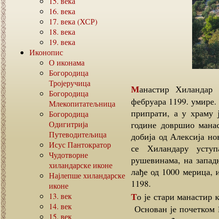
15.
века
16.
века
17.
века (ХСР)
18.
века
19.
века
Иконопис
О иконама
Богородица
Тројеручица
Манастир Хиландар још није био сасвим завршен када Симеон 13.
Богородица
фебруара 1199. умире. 
Млекопитатељница
припрати, а у храму 
Богородица
Одигитрија
године довршио манас
Путеводитељица
добија од Алексија но
Исус Пантократор
се Хиландару уступ
Чудотворне
рушевинама, на запад
хиландарске иконе
лађе од 1000 мерица, 
Најлепше хиландарске
1198.
иконе
То је стари манастир који је био један од мноштва светогорских манастира.
13.
век
14.
век
Основан је почетком 1
15.
век