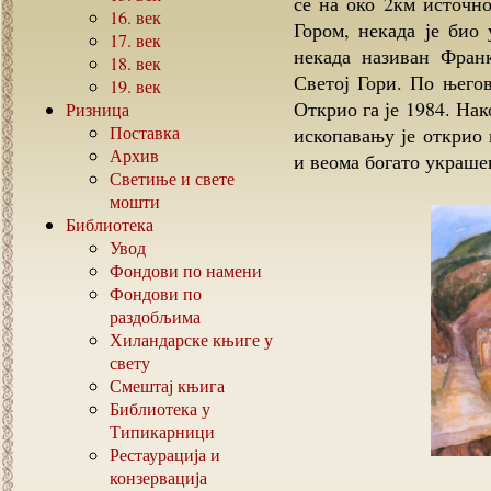
се на око 2км источно
16.
век
Гором, некада је био
17.
век
некада називан Франк
18.
век
Светој Гори. По њего
19.
век
Открио га је 1984. На
Ризница
Поставка
ископавању је открио 
Архив
и веома богато украше
Светиње и свете
мошти
Библиотека
Увод
Фондови по намени
Фондови по
раздобљима
Хиландарске књиге у
свету
Смештај књига
Библиотека у
Типикарници
Рестаурација и
конзервација