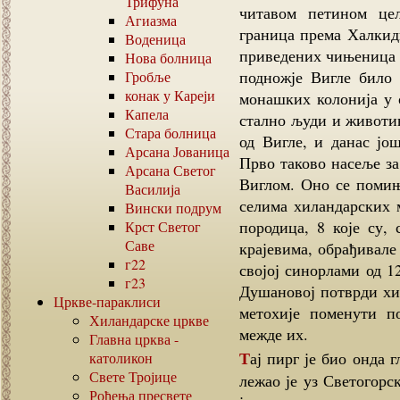
Трифуна
читавом петином цел
Агиазма
граница према Халкид
Воденица
приведених чињеница и
Нова болница
подножје Вигле било 
Гробље
конак у Кареји
монашких колонија у о
Капела
стално људи и животињ
Стара болница
од Вигле, и данас јо
Арсана Јованица
Прво таково насеље за
Арсана Светог
Виглом. Оно се помињ
Василија
селима хиландарских м
Вински подрум
породица, 8 које су
Крст Светог
Саве
крајевима, обрађивал
г22
својој синорлами од 1
г23
Душановој потврди хил
Цркве-параклиси
метохије поменути п
Хиландарске цркве
межде их.
Главна црква -
Тај пирг је био онда главни економски центар и обрана целе те метохије, а
католикон
Свете Тројице
лежао је уз Светогорс
Рођења пресвете