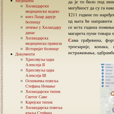
Медицина
да је то било под ин
Хиландарски
могућност да су га на
медицински кодекс
1211 године по наређењу римског папе, овај манастир насељавају Франци и
кнез Лазар дарује
од њега ће направити
болницу
се иста година помиње
лечење у Хиландару
данас
магарета пуни товара о
Хиландарска
Сама грађевина, фортификација се састојала из 5 целина, католикона,
медицинска правила
трпезарије, конака
Историјат болнице
истраживања, одбрамбе
Документи
Хрисовуља цара
Алексија
II
Хрисовуља цара
Алексија
III
Оснивачка повеља
Стефана Немање
Хиландарски типик
Светог Саве
Карејски типик
Хиландарска повеља
краља Стефана