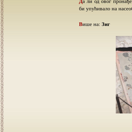
Да ли од овог пронађеног покретног блага део има порекло из Србије, што
би упућивало на насеоб
Зиг
Више на: