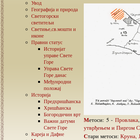
Увод
Географија и природа
Светогорски
светитељи
Светиње,св.мошти и
иконе
Правни статус
Историјат
управе Свете
Горе
Управа Свете
Горе данас
Међунродни
положај
Историја
Предхришћанска
Хришћанска
Богородичин врт
Метоси: 5 -
Провлака
Важни датуми
утврђењем и Пиргом С
Свете Горе
Кареја и Дафне
Стари метоси:
Круна, 