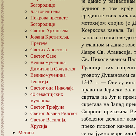
је данас у развалинам
Богородице
јединог у том крају
Благовештења
средиште свих хиланд
Покрова пресвете
метохијом спојио је Д
Богородице
Ксерксова канала. Тај 
Светог Архангела
Јована Крститеља,
канала, готово све до 
Претече
у главном и данас зов
Светих Апостола
Лавре Св. Атанасија, 
Светог Саве
Св. Николе званом Пал
Великомученика
Границе тих спојених метохија детаљно су означене у купопродајном
Димитрија Солунског
уговору Душановом са 
Великомученика
Георгија
1347. г. — Оне су ишл
Светог оца Николаја
право на Јериски Зали
40
севастијских
свртала на Југ и прем
мученика
скретала на Запад пре
Светог Трифуна
Скорпие прелазила Ве
Светог Јована Рилског
забоденог деланог кам
Светог Василија,
преко плоског камена,
Хрусија
Метоси
се на јужно море или 