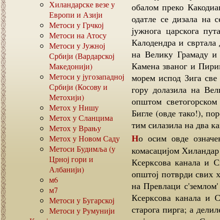
Хиландарске везе у
обалом преко Какодиав
Европи и Азији
одатле се дизала на 
Метоси у Грчкој
јужнога царскога пу
Метоси на Атосу
Калодендра и свртала 
Метоси у Јужној
на Велику Грамаду и 
Србији (Вардарској
Камена званог и Пирип
Македонији)
Метоси у југозападној
морем испод Зига све 
Србији (Косову и
гору долазила на Вел
Метохији)
општом светогорском
Метох у Нишу
Бигле (овде тако!), по
Метох у Сланцима
тим силазила на два ка
Метох у Врању
Но осим овде означених земаља спојених у један комплекс Душановом
Метох у Новом Саду
Метоси Будимља (у
комасацијом Хиландар 
Црној гори и
Ксерксова канала и Св
Албанији)
општој потврди свих х
м6
на Превлаци с'землом'
м7
Ксерксова канала и С
Метоси у Бугарској
старога пирга; а делил
Метоси у Румунији