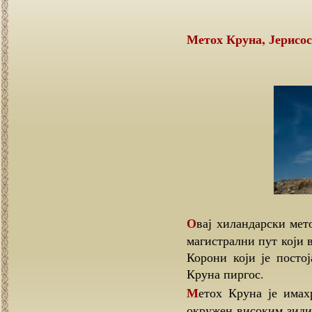
Метох Круна, Јерисос
Овај хиландарски метох се налази на 1км северо-западно од Јерисоса, уз
магистрални пут који 
Корони који је постој
Круна пиргос.
Метох Круна је имахрам Светог Пророка Илије уз сам пирг који је био
окружен високим зидин