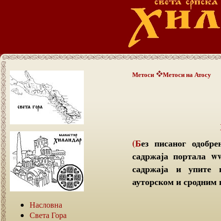
Метоси
Метоси на Атосу
(Без писаног одобрења аутора текстова није дозвољено преузимање
садржаја портала ww
садржаја и упите 
ауторском и сродним п
Насловна
Света Гора