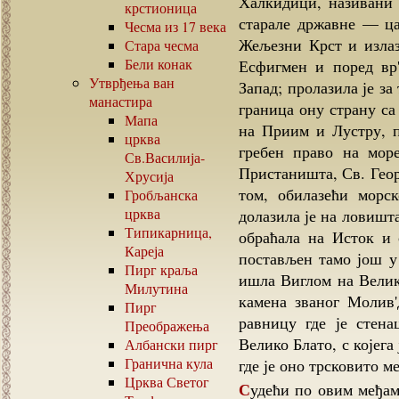
Халкидици, називани 
крстионица
старале државне — ца
Чесма из
17
века
Жељезни Крст и излаз
Стара чесма
Бели конак
Есфигмен и поред вр'
Утврђења ван
Запад; пролазила је з
манастира
граница ону страну са
Мапа
на Приим и Лустру, п
црква
гребен право на мор
Св.Василија-
Пристаништа, Св. Геор
Хрусија
том, обилазећи морс
Гробљанска
црква
долазила је на ловишт
Типикарница,
обраћала на Исток и 
Кареја
постављен тамо још у 
Пирг краља
ишла Виглом на Велику
Милутина
камена званог Молив'
Пирг
равницу где је стен
Преображења
Велико Блато, с којега
Албански пирг
Гранична кула
где је оно трсковито м
Црква Светог
Судећи по овим међама Хиландар је у доба српске царевине владао готово