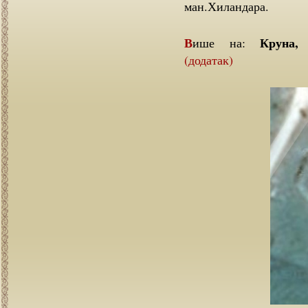
ман.Хиландара.
Круна
Више на:
(додатак)