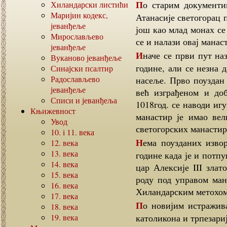
По старим документима из Протата од 958 год., наводи да је сам Свети
Хиландарски листићи
Маријин кодекс,
Атанасије светогорац 
јеванђеље
још као млад монах се
Мирослављево
се и налази овај манас
јеванђеље
Иначе се први пут назив Зиг спомиње код неких историографа још од 942
Вуканово јеванђеље
године, али се незна 
Синајски псалтир
Радослављево
насеље. Прво поуздан 
јеванђеље
већ изграђеном и до
Списи и јеванђеља
1018год. се наводи иг
Књижевност
манастир је имао вел
Увод
светогорских манастир
10. i 11.
века
Нема поузданих извора о томе како је и зашто манастир настрадао 1198
12.
века
13.
века
године када је и потп
14.
века
цар Алексије III злат
15.
века
роду под управом ман
16.
века
Хиландарским метохом 
17.
века
По новијим истраживањима, се видело да је постојала делимична обнова
18.
века
19.
века
католикона и трпезари