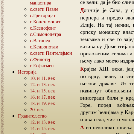
се вели: да је био сли
манастира
с.свети Павле
Доцније је Сава, у суседству зишке метохије, откупио за 600 великих
с.Григоријат
перпера и предео зва
с.Констамонит
Илије. На тај начин, 
с.Ксенофонт
српску монашку влас
с.Симонопетра
земљама и све то заје
с.Ватопед
казивању Доментијанов
с.Ксиропотам
с.свети Пантелејмон
приложеним селима и з
с.Филотеј
њему лако могло издрж
с.Есфигмен
Крајем XIII. века, јануара 1292. г., византијски цар Андроник II., дао је
Историја
потврду, звану и си
10.
и
11.
век
његове државе. Из те
12.
и
13.
век
подигнут обновљени
14.
и
15.
век
16.
и
17.
век
виногради били у кра
18.
и
19.
век
Горе, поред воћњ
20.
век
другим ћелијама у Кар
Градитељство
и два села, чисто мона
12.
и
13.
век
А из неколико повеља краља Милутина, који је почетком XIV. в. обновио и
14.
и
15.
век