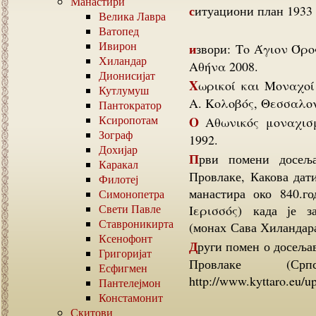
Манастири
ситуациони план 1933 
Велика Лавра
Ватопед
Ивирон
извори: Το Άγιον Όρος κατά την περίοδο του Μεσοπολέμου, Δ. Μουζάκη,
Хиландар
Αθήνα 2008.
Дионисијат
Χωρικοί και Μοναχοί στην Οθωμανική Χαλκιδική, τόμος πρώτος, Ηλίας
Кутлумуш
Α. Κολοβός, Θεσσαλον
Пантократор
Ксиропотам
Ο Αθωνικός μοναχισμός, Διονυσία Παπαχρυσάνθου, Μ. Ι. Ε. Τ Αθήνα
Зограф
1992.
Дохијар
Први помени досељавања Словена, Срба, Склава у подручје Атоса,
Каракал
Провлаке, Какова дат
Филотеј
манастира око 840.
Симонопетра
Свети Павле
Ιερισσός) када је 
Ставроникирта
(монах Сава Хиландарац
Ксенофонт
Други помен о досељавању Срба у пределу Атоса је из 942.године у области
Григоријат
Провлаке (Срп
Есфигмен
http://www.kyttaro.eu/u
Пантелејмон
Констамонит
Скитови