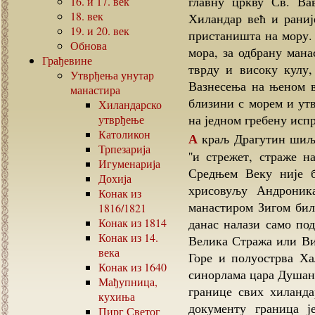
главну цркву Св. Ва
16.
и
17.
век
18.
век
Хиландар већ и раниј
19.
и
20.
век
пристаништа на мору. 
Обнова
мора, за одбрану мана
Грађевине
тврду и високу кулу,
Утврђења унутар
Вазнесења на њеном в
манастира
близини с морем и утв
Хиландарско
на једном гребену исп
утврђење
Католикон
А краљ Драгутин шиљао је своје људе чак од Призрена да иду у Хиландар
Трпезарија
''и стрежет, страже 
Игуменарија
Средњем Веку није 
Дохија
хрисовуљу Андроника
Конак из
манастиром Зигом била
1816/1821
Конак из
1814
данас налази само под
Конак из
14.
Велика Стража или Виг
века
Горе и полуострва Ха
Конак из
1640
синорлама цара Душана 
Мађупница,
границе свих хиланд
кухиња
документу граница ј
Пирг Светог