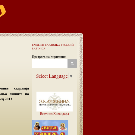
ENGLISH
ΕΛΛΗΝΙΚΑ
РУССКИЙ
LATINICA
Претрага на ћирилици!
Select Language
▼
мање садржаја
итања пишите на
дец.2013
Вести из Хиландара