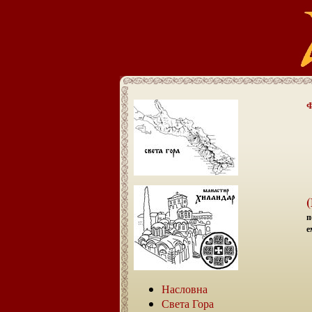
Ф
п
е
Насловна
Света Гора