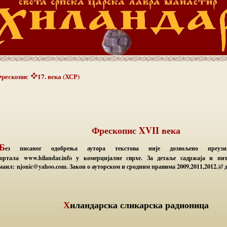
рескопис
17. века (ХСР)
Фрескопис XVII века
(Б
ез писаног одобрења аутора текстова није дозвољено преузи
ортала www.hilandar.info у комерцијалне сврхе. За детаље садржаја и п
маил: njonic@yahoo.com. Закон о ауторском и сродним правима 2009,2011,2012.)// 
Хиландарска сликарска радионица