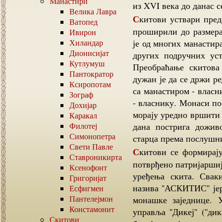
Манастири
из XVI века до данас с
Велика Лавра
Скитови уствари представљају скуп келија које су се у неким случајевима
Ватопед
проширили до размера 
Ивирон
Хиландар
је од многих манастира
Дионисијат
других подручних уст
Кутлумуш
Преобраћање скитова
Пантократор
дужан је да се држи ре
Ксиропотам
са манастиром - власн
Зограф
- власнику. Монаси п
Дохијар
морају уредно вршити 
Каракал
Филотеј
дана пострига доживо
Симонопетра
старца према послушни
Свети Павле
Скитови се формирају у оквиру једног манастира, чије оснивање је увек
Ставроникирта
потврђено патријарши
Ксенофонт
уређења скита. Свак
Григоријат
назива ''АСКИТИС'' ј
Есфигмен
Пантелејмон
монашке заједнице. 
Констамонит
управља ''Дикеј'' (''д
Скитови