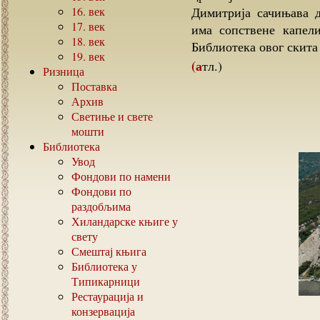
16.
век
Димитрија сачињава д
17.
век
има сопствене капел
18.
век
Библиотека овог скита
19.
век
(атл.)
Ризница
Поставка
Архив
Светиње и свете
мошти
Библиотека
Увод
Фондови по намени
Фондови по
раздобљима
Хиландарске књиге у
свету
Смештај књига
Библиотека у
Типикарници
Рестаурација и
конзервација