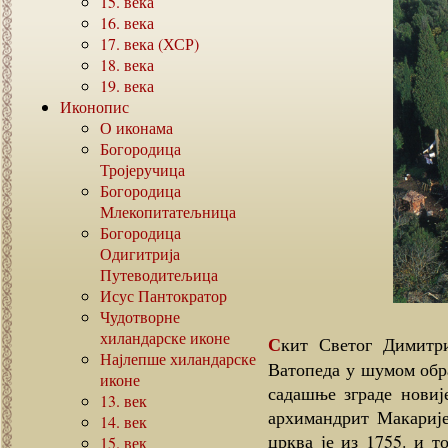
15.
века
16.
века
17.
века (ХСР)
18.
века
19.
века
Иконопис
О иконама
Богородица
Тројеручица
Богородица
Млекопитатељница
Богородица
Одигитрија
Путеводитељица
Исус Пантократор
Чудотворне
хиландарске иконе
Скит Светог Димитрија налази се непун сат хода јужно од манастира
Најлепше хиландарске
Ватопеда у шумом обра
иконе
садашње зграде новије
13.
век
архимандрит Макарије
14.
век
црква је из 1755. и т
15.
век