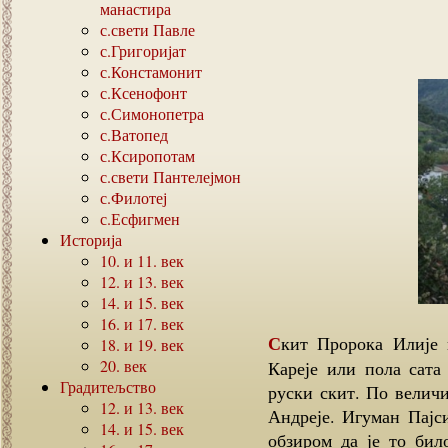
манастира
с.свети Павле
с.Григоријат
с.Констамонит
с.Ксенофонт
с.Симонопетра
с.Ватопед
с.Ксиропотам
с.свети Пантелејмон
с.Филотеј
с.Есфигмен
Историја
10.
и
11.
век
12.
и
13.
век
14.
и
15.
век
16.
и
17.
век
Скит Пророка Илије или Светоилински скит удаљен је око сат хода од
18.
и
19.
век
20.
век
Кареје или пола сата
Градитељство
руски скит. По величи
12.
и
13.
век
Андреје. Игуман Пајси
14.
и
15.
век
обзиром да је то бил