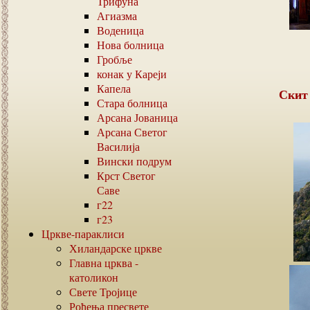
Трифуна
Агиазма
Воденица
Нова болница
Гробље
конак у Кареји
Капела
Ски
Стара болница
Арсана Јованица
Арсана Светог
Василија
Вински подрум
Крст Светог
Саве
г22
г23
Цркве-параклиси
Хиландарске цркве
Главна црква -
католикон
Свете Тројице
Рођења пресвете