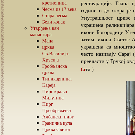
крстионица
рестаурације. Глана 
Чесма из
17
века
године и до скора је 
Стара чесма
Унутрашњост цркве к
Бели конак
украшена реликвијара
Утврђења ван
иконе Богородице Уте
манастира
затим, икона Светог А
Мапа
украшена са мноштвом
црква
Св.Василија-
често називају Сарај 
Хрусија
превласти у Грчкој овд
Гробљанска
(атл.)
црква
Типикарница,
Кареја
Пирг краља
Милутина
Пирг
Преображења
Албански пирг
Гранична кула
Црква Светог