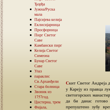
Ђорђа
Јужна
/
Руска
мала
Пајсијева келија
Еклисијарница
Просфорница
Пирг Светог
Саве
Камбански пирг
Келија Светог
Симеона
Бунар Светог
Саве
Улаз
параклис
Св.Арханђели
Скит Светог Андрејa данас припада манастиру Ватопед. Налази се на улазу
Стара болница
у Кареју из правца лу
Звоник из
светогорских манастир
1757
год.
да би данас готово
Цистерна, трем
препуштено зубу вре
Фијала,