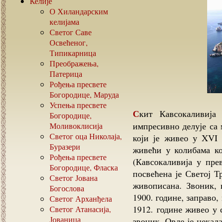
Келије
О Хиландарским
келијама
Светог Саве
Освећеног,
Типикарница
Преображења,
Патерица
Рођења пресвете
Богородице, Маруда
Успења пресвете
Скит Кавсокаливија се налази на југоисточној страни Атоса. Веома
Богородице,
импресивно делује са 
Моливоклисија
Светог оца Николаја,
који је живео у XVI 
Буразери
живећи у колибама кој
Рођења пресвете
(Кавсокаливија у пре
Богородице, Фласка
посвећена је Светој Т
Светог Јована
живописана. Звоник, 
Богослова
1900. године, заправо, 
Светог Арханђела
1912. године живео у 
Светог Атанасија,
Јованица
звоник. Овде је некад