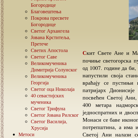
Богородице
Благовештења
Покрова пресвете
Богородице
Светог Архангела
Јована Крститеља,
Претече
Светих Апостола
Скит Свете Ане и Мале Ане налази се у подножју Атоса у делу одакле
Светог Саве
почиње светогорска п
Великомученика
од 1007. године да би,
Димитрија Солунског
напустили своја стан
Великомученика
враћају се пустињи 
Георгија
Светог оца Николаја
патријарх Дионисије 
40
севастијских
посвећен Светој Ани,
мученика
400 метара надморс
Светог Трифуна
једноспратних и двосп
Светог Јована Рилског
Монаси се баве иконог
Светог Василија,
потрепштина, а има и
Хрусија
Светој Ани налази 
Метоси