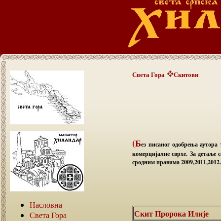
Света Гора
Скитови
(Б
ез писаног одобрења аутора 
комерцијалне сврхе. За детаље 
сродним правима 2009,2011,2012. 
Насловна
Скит Пророка Илије
Света Гора