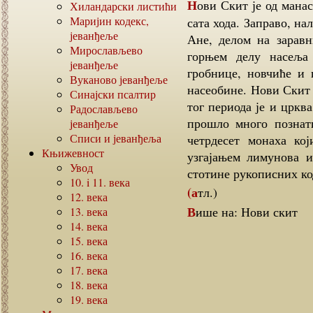
Нови Скит је од манастира Светог Павла, коме и припада, удаљен око пола
Хиландарски листићи
Маријин кодекс,
сата хода. Заправо, н
јеванђеље
Ане, делом на заравн
Мирослављево
горњем делу насеља
јеванђеље
гробнице, новчиће и 
Вуканово јеванђеље
насеобине. Нови Скит 
Синајски псалтир
тог периода је и цркв
Радослављево
прошло много познат
јеванђеље
Списи и јеванђеља
четрдесет монаха кој
Књижевност
узгајањем лимунова и
Увод
стотине рукописних ко
10. i 11.
века
(атл.)
12.
века
Више на: Нови скит
13.
века
14.
века
15.
века
16.
века
17.
века
18.
века
19.
века