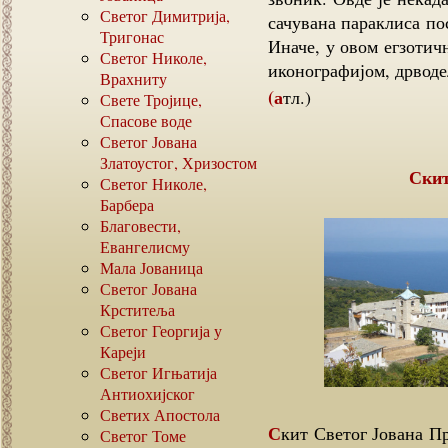
Светог Димитрија,
сачувана параклиса по
Тригонас
Иначе, у овом егзотич
Светог Николе,
иконографијом, дрвод
Врахниту
(атл.)
Свете Тројице,
Спасове воде
Светог Јована
Златоустог, Хризостом
Ски
Светог Николе,
Барбера
Благовести,
Евангелисму
Мала Јованица
Светог Јована
Крститеља
Светог Георгија у
Кареји
Светог Игњатија
Антиохијског
Светих Апостола
Скит Светог Јована Претече припада Великој Лаври. Насељен је Румунима,
Светог Томе