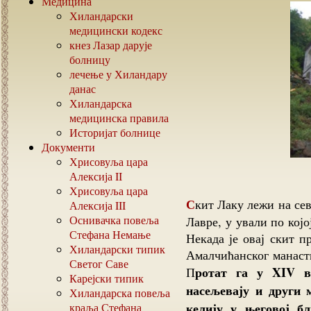
Медицина
Хиландарски
медицински кодекс
кнез Лазар дарује
болницу
лечење у Хиландару
данас
Хиландарска
медицинска правила
Историјат болнице
Документи
Хрисовуља цара
Алексија
II
Хрисовуља цара
Скит Лаку лежи на североисточној страни Атоса, између Каракала и Велике
Алексија
III
Оснивачка повеља
Лавре, у ували по којо
Стефана Немање
Некада је овај скит 
Хиландарски типик
Амалчићанског манасти
Светог Саве
ротат га у XIV в
П
Карејски типик
насељевају и други 
Хиландарска повеља
келију у његовој б
краља Стефана