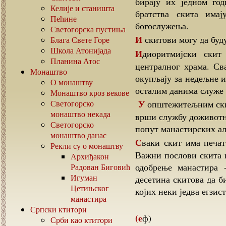
бирају их једном го
Келије и станишта
братства скита имај
Пећине
богослужења.
Светогорска пустиња
И скитови могу да б
Блага Свете Горе
Школа Атонијада
Идиоритмијски скит се састоји од више келија које се налазе око
Планина Атос
централног храма. Св
Монаштво
окупљају за недељне и
О монаштву
осталим данима служе 
Монаштво кроз векове
У општежитељним скитовима судија тј.праведник се назива игуманом, који
Светогорско
монаштво некада
врши службу доживотно
Светогорско
попут манастирских ал
монаштво данас
Сваки скит има печат са својим именом и именом манастира - власника.
Рекли су о монаштву
Важни послови скита и
Архиђакон
одобрење манастира 
Радован Биговић
Игуман
десетина скитова да б
Цетињског
којих неки једва егзист
манастира
Српски ктитори
(еф)
Срби као ктитори