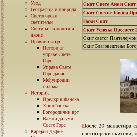
Увод
Скит Свете Ане и Скит
Географија и природа
Скит Светог Јована Пр
Светогорски
Нови Скит
светитељи
Светиње,св.мошти и
Скит Успења Пресвете 
иконе
Скит светог Пантелејмон
Правни статус
Скит Благовештења Бого
Историјат
управе Свете
Горе
Управа Свете
Горе данас
Међунродни
положај
Историја
Предхришћанска
Хришћанска
Богородичин врт
Важни датуми
Свете Горе
После 20 манастира са својим монашким обитељима, следећи по рангу су
Кареја и Дафне
светогорски скитови, п