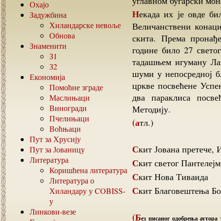
углавном бугарски мон
Охајо
Некада их је овде било и преко 30 да би их данас било свега неколико.
Задужбина
Хиландарске невоље
Величанствени конаци
Обнова
скита. Према пронађе
Знаменити
године било 27 светог
З1
тадашњем игуману Лав
З2
шуми у непосредној б
Економија
цркве посвећене Успењ
Помоћне зграде
два параклиса посв
Маслињаци
Виногради
Методију.
Пчелињаци
(атл.)
Воћњаци
Пут за Хрусију
Скит Јована претече,
Пут за Јованицу
Литература
Скит светог Пантелеј
Коришћена литература
Скит Нова Тиваида
Литература о
Скит Благовештења Б
Хиландару у
COBISS-
у
Линкови-везе
(Б
ез писаног одобрења аутора 