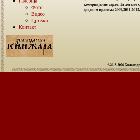
Галерија
комерцијалне сврхе. За детаље 
Фото
сродним правима 2009,2011,2012. 
Видео
Цртежи
Контакт
©2013-2026 Хиланда