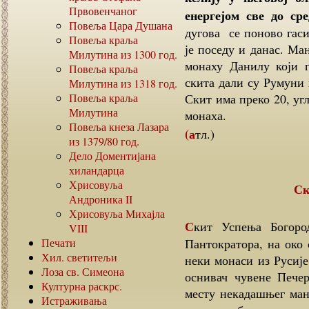
Првовенчаног
енергејом све до сре
Повеља Цара Душана
дугова се поново гаси
Повеља краља
је поседу и данас. Ма
Милутина из
1300
год.
монаху Данилу који г
Повеља краља
скита дали су Румуни 
Милутина из
1318
год.
Повеља краља
Скит има преко 20, уг
Милутина
монаха.
Повеља кнеза Лазара
(атл.)
из
1379/80
год.
Дело Доментијана
хиландарца
Хрисовуља
С
Андроника
II
Хрисовуља Михајла
Скит Успења Богородичиног налази се између манастира Ватопеда и
VIII
Печати
Пантократора, на око 
Хил. светитељи
неки монаси из Русије
Лоза св. Симеона
оснивач чувене Пече
Културна раскрс.
месту некадашњег ман
Истраживања