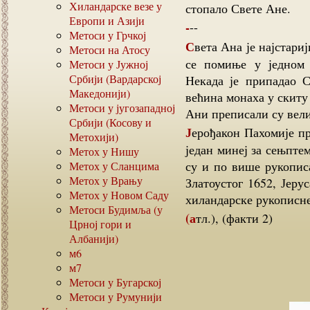
Хиландарске везе у
стопало Свете Ане.
Европи и Азији
---
Метоси у Грчкој
Света Ана је најстарији, највећи и најпознатији светогорски скит. Први пут
Метоси на Атосу
се помиње у једном 
Метоси у Јужној
Србији (Вардарској
Некада је припадао С
Македонији)
већина монаха у скиту
Метоси у југозападној
Ани преписали су вели
Србији (Косову и
Јерођакон Пахомије преписао је у овом скиту за манастир Милешеву, 1648,
Метохији)
један минеј за сењпте
Метох у Нишу
су и по више рукопис
Метох у Сланцима
Метох у Врању
Златоустог 1652, Јеру
Метох у Новом Саду
хиландарске рукописне
Метоси Будимља (у
(атл.), (факти 2)
Црној гори и
Албанији)
м6
м7
Метоси у Бугарској
Метоси у Румунији