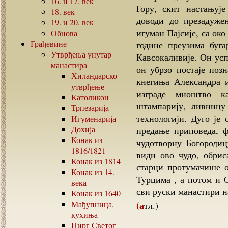
16.
и
17.
век
Гору, скит настањуј
18.
век
доводи до презадуже
19.
и
20.
век
игуман Пајсије, са ок
Обнова
Грађевине
године преузима буга
Утврђења унутар
Кавсокаливије. Он усп
манастира
он убрзо постаје поз
Хиландарско
кнегиња Александра и
утврђење
изграде мноштво ка
Католикон
штампарију, ливницу
Трпезарија
технологији. Дуго је 
Игуменарија
Дохија
предање приповеда, ф
Конак из
чудотворну Богородиц
1816/1821
види ово чудо, обрис
Конак из
1814
старци протумачише о
Конак из
14.
Турцима , а потом и О
века
сви руски манастири н
Конак из
1640
Мађупница,
(атл.)
кухиња
Пирг Светог