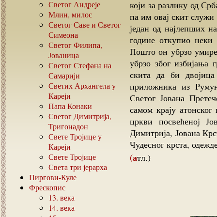
Светог Андреје
који за разлику од Срб
Млин, милос
па им овај скит служи
Светог Саве и Светог
један од најлепших на
Симеона
године откупио неки 
Светог Филипа,
Пошто он убрзо умире,
Јованица
убрзо због избијања г
Светог Стефана на
скита да би двојица
Самарији
Светих Архангела у
приложника из Румун
Кареји
Светог Јована Претеч
Папа Конаки
самом крају атонског 
Светог Димитрија,
цркви посвећеној Ј
Тригонадон
Димитрија, Јована Крс
Свете Тројице у
Чудесног крста, одежде
Кареји
Свете Тројице
(атл.)
Света три јерарха
Пиргови-Куле
Фрескопис
13.
века
14.
века