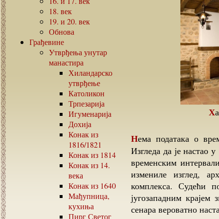
16.
и
17.
век
18.
век
19.
и
20.
век
Обнова
Грађевине
Утврђења унутар
манастира
Хиландарско
утврђење
Католикон
Трпезарија
Х
Игуменарија
Дохија
Конак из
Нема података о времену настанка и о фазама градње комплекса.
1816/1821
Изгледа да је настао 
Конак из
1814
временским интервали
Конак из
14.
измениле изглед, ар
века
комплекса. Судећи п
Конак из
1640
Мађупница,
југозападним крајем 
кухиња
сенара вероватно наста
Пирг Светог