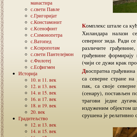
манастира
с.свети Павле
с.Григоријат
с.Констамонит
Комплекс штале са кућом мазгара (хатларницом) и сенаром манастира
с.Ксенофонт
Хиландара налази с
с.Симонопетра
северног зида. Ради се
с.Ватопед
различите грађевине
с.Ксиропотам
с.свети Пантелејмон
грађевине формирају 
с.Филотеј
(чији се дужи крак про
с.Есфигмен
Двоспратна грађевина (кућа мазгара), која се налази на југу, ослања се
Историја
са северне стране на 
10.
и
11.
век
пак, са своје северн
12.
и
13.
век
14.
и
15.
век
(сенару), постављен п
16.
и
17.
век
трагови једне дугач
18.
и
19.
век
издуженим објектом шт
20.
век
срушена је релативно 
Градитељство
12.
и
13.
век
14.
и
15.
век