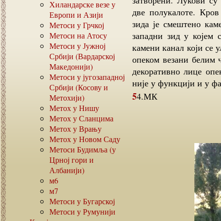
затворени. Лукови су
Хиландарске везе у
две полукалоте. Кров
Европи и Азији
зида је смештено каме
Метоси у Грчкој
западни зид у којем 
Метоси на Атосу
Метоси у Јужној
камени канал који се 
Србији (Вардарској
опеком везани белим 
Македонији)
декоративно лице опе
Метоси у југозападној
није у функцији и у фа
Србији (Косову и
54.МК
Метохији)
Метох у Нишу
Метох у Сланцима
Метох у Врању
Метох у Новом Саду
Метоси Будимља (у
Црној гори и
Албанији)
м6
м7
Метоси у Бугарској
Метоси у Румунији