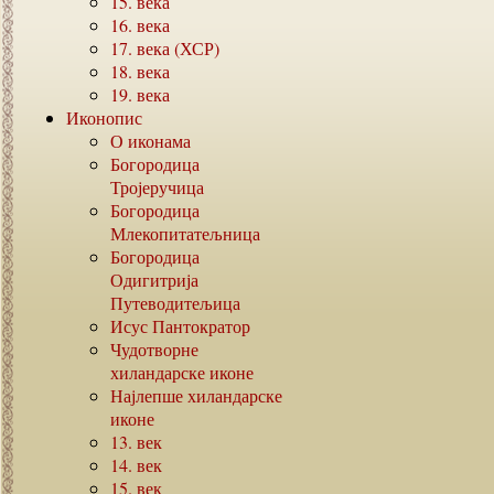
15.
века
16.
века
17.
века (ХСР)
18.
века
19.
века
Иконопис
О иконама
Богородица
Тројеручица
Богородица
Млекопитатељница
Богородица
Одигитрија
Путеводитељица
Исус Пантократор
Чудотворне
хиландарске иконе
Најлепше хиландарске
иконе
13.
век
14.
век
15.
век