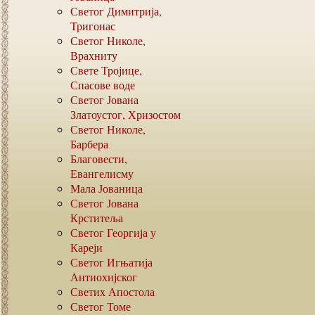
Светог Димитрија,
Тригонас
Светог Николе,
Врахниту
Свете Тројице,
Спасове воде
Светог Јована
Златоустог, Хризостом
Светог Николе,
Барбера
Благовести,
Евангелисму
Мала Јованица
Светог Јована
Крститеља
Светог Георгија у
Кареји
Светог Игњатија
Антиохијског
Светих Апостола
Светог Томе