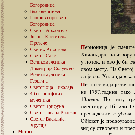
Богородице
Благовештења
Покрова пресвете
Богородице
Светог Архангела
Јована Крститеља,
Претече
Перионица је смештена на око 120 метара северно од манастира
Светих Апостола
Хиландара, на извору в
Светог Саве
у поток, и ово је би г
Великомученика
Димитрија Солунског
овом месту. На Светој
Великомученика
да је ова Хиландарска 
Георгија
Незна се када је тачноо саграђена ова шерионица, има је на бакрорезу
Светог оца Николаја
из 1757.године тако 
40
севастијских
18.века. По типу гр
мученика
смештају у 16. или 1
Светог Трифуна
Светог Јована Рилског
пресведених стубова 
Светог Василија,
Објекат је правоугаон
Хрусија
зид су отворени и пре
Метоси