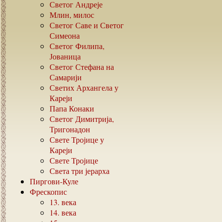
Светог Андреје
Млин, милос
Светог Саве и Светог
Симеона
Светог Филипа,
Јованица
Светог Стефана на
Самарији
Светих Архангела у
Кареји
Папа Конаки
Светог Димитрија,
Тригонадон
Свете Тројице у
Кареји
Свете Тројице
Света три јерарха
Пиргови-Куле
Фрескопис
13.
века
14.
века