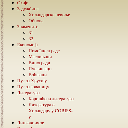
Охајо
Задужбина
Хиландарске невоље
Обнова
Знаменити
З1
З2
Економија
Помоћне зграде
Маслињаци
Виногради
Пчелињаци
Воћњаци
Пут за Хрусију
Пут за Јованицу
Литература
Коришћена литература
Литература о
Хиландару у
COBISS-
у
Линкови-везе