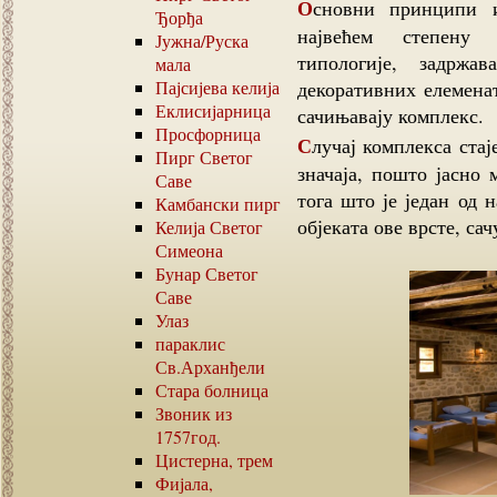
Основни принципи интервенције на комплексу су очување у
Ђорђа
највећем степену 
Јужна
/
Руска
типологије, задржа
мала
Пајсијева келија
декоративних елеменат
Еклисијарница
сачињавају комплекс.
Просфорница
Случај комплекса стаје – сенаре манастира Хиландара је од посебног
Пирг Светог
значаја, пошто јасно
Саве
тога што је један од 
Камбански пирг
објеката ове врсте, са
Келија Светог
Симеона
Бунар Светог
Саве
Улаз
параклис
Св.Арханђели
Стара болница
Звоник из
1757
год.
Цистерна, трем
Фијала,