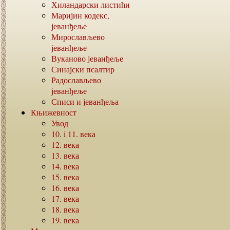
Хиландарски листићи
Маријин кодекс,
јеванђеље
Мирослављево
јеванђеље
Вуканово јеванђеље
Синајски псалтир
Радослављево
јеванђеље
Списи и јеванђеља
Књижевност
Увод
10. i 11.
века
12.
века
13.
века
14.
века
15.
века
16.
века
17.
века
18.
века
19.
века