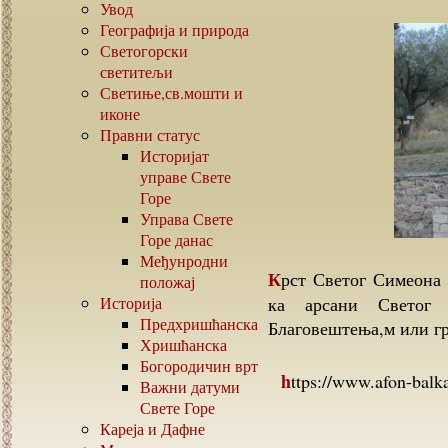
Увод
Географија и природа
Светогорски
светитељи
Светиње,св.мошти и
иконе
Правни статус
Историјат
управе Свете
Горе
Управа Свете
Горе данас
Међунродни
Крст Светог Симеона Мироточивог се налази на путу од Хиландара
положај
Историја
ка арсани Светог 
Предхришћанска
Благовештења,м или г
Хришћанска
Богородичин врт
https://www.afon-ba
Важни датуми
Свете Горе
Кареја и Дафне