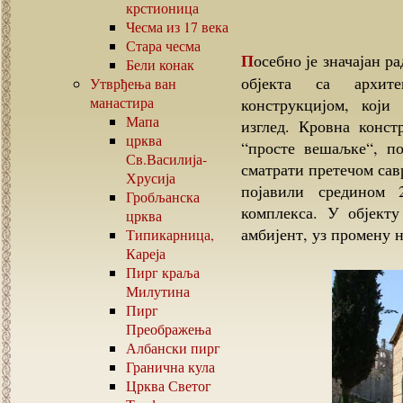
крстионица
Чесма из
17
века
Стара чесма
Посебно је значајан рад на реконструкцији штале, дугачког приземног
Бели конак
објекта са архит
Утврђења ван
манастира
конструкцијом, који
Мапа
изглед. Кровна конст
црква
“просте вешаљке“, п
Св.Василија-
сматрати претечом сав
Хрусија
појавили средином 
Гробљанска
комплекса. У објект
црква
амбијент, уз промену н
Типикарница,
Кареја
Пирг краља
Милутина
Пирг
Преображења
Албански пирг
Гранична кула
Црква Светог