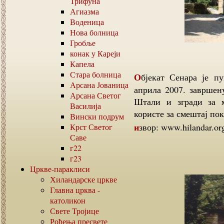
Трифуна
Агиазма
Воденица
Нова болница
Гробље
конак у Кареји
Капела
Стара болница
Објекат Сенара је пуштен у употребу у априлу 2006. године. До
Арсана Јованица
априла 2007. завршен
Арсана Светог
Штали и згради за м
Василија
користе за смештај по
Вински подрум
извор: www.hilandar.or
Крст Светог
Саве
г22
г23
Цркве-параклиси
Хиландарске цркве
Главна црква -
католикон
Свете Тројице
Рођења пресвете