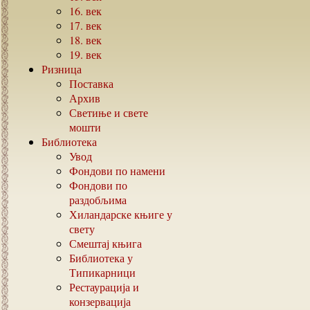
16.
век
17.
век
18.
век
19.
век
Ризница
Поставка
Архив
Светиње и свете
мошти
Библиотека
Увод
Фондови по намени
Фондови по
раздобљима
Хиландарске књиге у
свету
Смештај књига
Библиотека у
Типикарници
Рестаурација и
конзервација