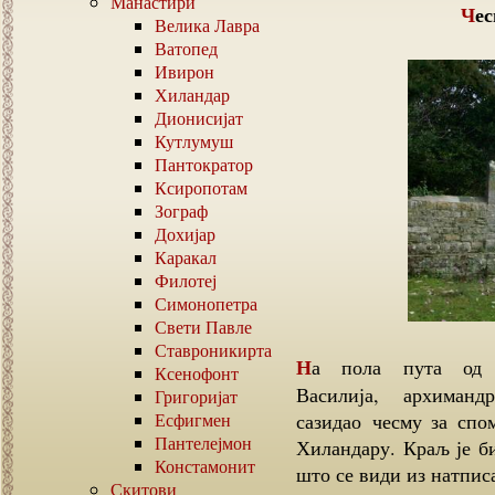
Манастири
Че
Велика Лавра
Ватопед
Ивирон
Хиландар
Дионисијат
Кутлумуш
Пантократор
Ксиропотам
Зограф
Дохијар
Каракал
Филотеј
Симонопетра
Свети Павле
Ставроникирта
На пола пута од Хиландара ка мору, тј. арсани Светог
Ксенофонт
Василија, архиманд
Григоријат
Есфигмен
сазидао чесму за спо
Пантелејмон
Хиландару. Краљ је би
Констамонит
што се види из натпис
Скитови