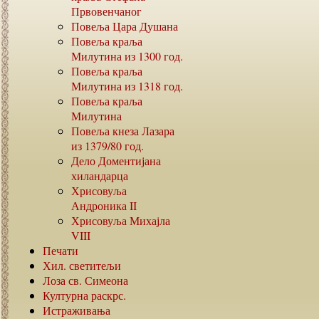
Првовенчаног
Повеља Цара Душана
Повеља краља
Милутина из
1300
год.
Повеља краља
Милутина из
1318
год.
Повеља краља
Милутина
Повеља кнеза Лазара
из
1379/80
год.
Дело Доментијана
хиландарца
Хрисовуља
Андроника
II
Хрисовуља Михајла
VIII
Печати
Хил. светитељи
Лоза св. Симеона
Културна раскрс.
Истраживања