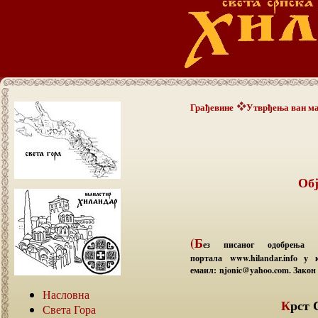
Грађевине
Утврђења ван м
Обј
(Б
ез писаног одобрења а
портала www.hilandar.info у
емаил: njonic@yahoo.com. Закон 
Насловна
Крст
Света Гора