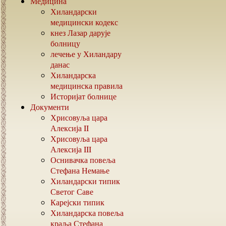
Медицина
Хиландарски
медицински кодекс
кнез Лазар дарује
болницу
лечење у Хиландару
данас
Хиландарска
медицинска правила
Историјат болнице
Документи
Хрисовуља цара
Алексија
II
Хрисовуља цара
Алексија
III
Оснивачка повеља
Стефана Немање
Хиландарски типик
Светог Саве
Карејски типик
Хиландарска повеља
краља Стефана