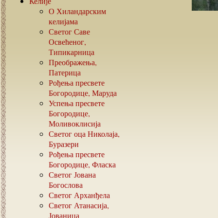
Келије
О Хиландарским
келијама
Светог Саве
Освећеног,
Типикарница
Преображења,
Патерица
Рођења пресвете
Богородице, Маруда
Успења пресвете
Богородице,
Моливоклисија
Светог оца Николаја,
Буразери
Рођења пресвете
Богородице, Фласка
Светог Јована
Богослова
Светог Арханђела
Светог Атанасија,
Јованица