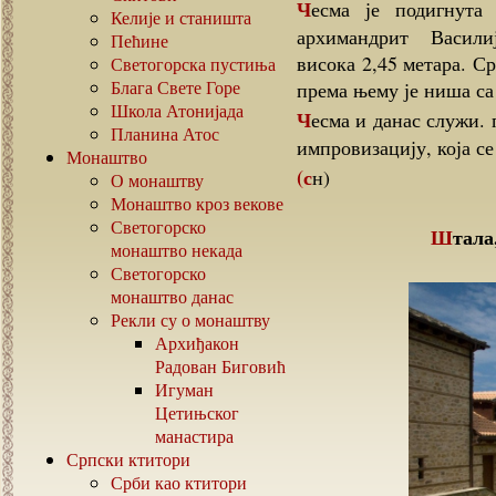
Чесма је подигнута у огради винограда, који је засадио исти
Келије и станишта
архимандрит Василије
Пећине
висока 2,45 метара. С
Светогорска пустиња
Блага Свете Горе
према њему је ниша с
Школа Атонијада
Чесма и данас служи. по својој архитектури представља малу стилску
Планина Атос
импровизацију, која с
Монаштво
(сн)
О монаштву
Монаштво кроз векове
Светогорско
Штал
монаштво некада
Светогорско
монаштво данас
Рекли су о монаштву
Архиђакон
Радован Биговић
Игуман
Цетињског
манастира
Српски ктитори
Срби као ктитори