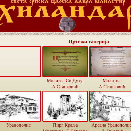
Цртежи галерија
Молитва Св.Духу.
Молитва.
А.Станковић
А.Станковић
Уранополис
Пирг Краља
Арсана Уранополис
Милутина, Љ.Брковић
Љ.Брковић