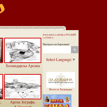
ENGLISH
ΕΛΛΗΝΙΚΑ
РУССКИЙ
LATINICA
Претрага на ћирилици!
Select Language
▼
Хиландарска Арсана
Вести из Хиландара
,
Арсна Зографа,
Љ.Брковић