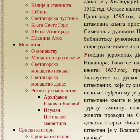
данас је у Хиландару)
Келије и станишта
1512.год. Остале књиге
Пећине
Цариграду 1595.год,
Светогорска пустиња
штампана књига прис
Блага Свете Горе
Симеона, а духовник Н
Школа Атонијада
Планина Атос
библиотеку рукописн
Монаштво
старе руске књиге из 
О монаштву
Угледни јеромонах Дамаскин, духовник Спасове Воде пре старца
Монаштво кроз векове
Никанора, бави се н
Светогорско
књига: 1633.год, п
монаштво некада
Златоустог са руско
Светогорско
монаштво данас
штампаних, које су оц
Рекли су о монаштву
невоље: суђено му је 
Архиђакон
штампане књиге и јед
Радован Биговић
турску тамницу, спа
Игуман
живота проводи на Сп
Цетињског
доласка старца Никан
манастира
штампан је у Влашкој 
Српски ктитори
Срби као ктитори
народа".