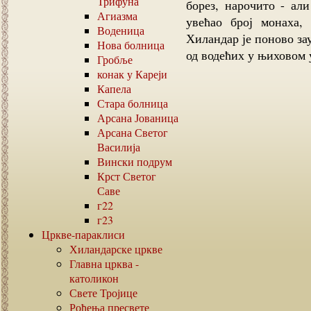
Трифуна
борез, нарочито - ал
Агиазма
увећао број монаха,
Воденица
Хиландар је поново зау
Нова болница
од водећих у њиховом
Гробље
конак у Кареји
Капела
Стара болница
Арсана Јованица
Арсана Светог
Василија
Вински подрум
Крст Светог
Саве
г22
г23
Цркве-параклиси
Хиландарске цркве
Главна црква -
католикон
Свете Тројице
Рођења пресвете