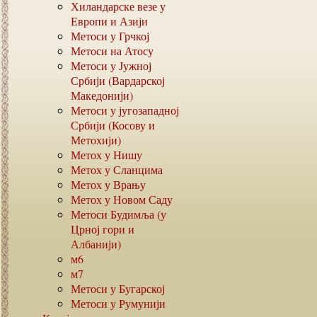
Хиландарске везе у
Европи и Азији
Метоси у Грчкој
Метоси на Атосу
Метоси у Јужној
Србији (Вардарској
Македонији)
Метоси у југозападној
Србији (Косову и
Метохији)
Метох у Нишу
Метох у Сланцима
Метох у Врању
Метох у Новом Саду
Метоси Будимља (у
Црној гори и
Албанији)
м6
м7
Метоси у Бугарској
Метоси у Румунији