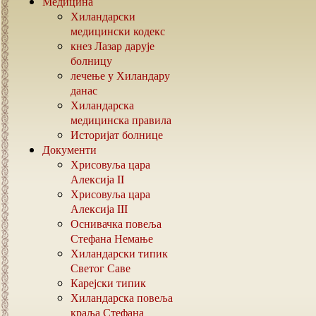
Медицина
Хиландарски
медицински кодекс
кнез Лазар дарује
болницу
лечење у Хиландару
данас
Хиландарска
медицинска правила
Историјат болнице
Документи
Хрисовуља цара
Алексија
II
Хрисовуља цара
Алексија
III
Оснивачка повеља
Стефана Немање
Хиландарски типик
Светог Саве
Карејски типик
Хиландарска повеља
краља Стефана