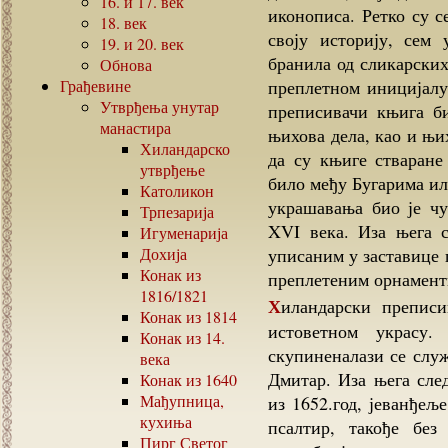
16.
и
17.
век
иконописа. Ретко су 
18.
век
своју историју, сем
19.
и
20.
век
бранила од сликарских
Обнова
Грађевине
преплетном иницијалу
Утврђења унутар
преписивачи књига би
манастира
њихова дела, као и њи
Хиландарско
да су књиге стваран
утврђење
било међу Бугарима ил
Католикон
украшавања био је чу
Трпезарија
XVI века. Иза њега 
Игуменарија
Дохија
уписаним у заставице
Конак из
преплетеним орнамент
1816/1821
Хиландарски преписивачи су кроз читав XVII век остали верни
Конак из
1814
истоветном украсу
Конак из
14.
скупиненалази се служ
века
Дмитар. Иза њега след
Конак из
1640
Мађупница,
из 1652.год, јеванђељ
кухиња
псалтир, такође без
Пирг Светог