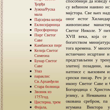
способнији да изведу 
Ђорђа
су већином наивно ис
Јужна
/
Руска
мајстора. Све њих над
мала
оног истог Хиланда
Пајсијева келија
живописање манаст
Еклисијарница
Просфорница
Светог Николе. У пит
Пирг Светог
XVII века, која се
Саве
богатством минијатур
Камбански пирг
тога времена. У много
Келија Светог
истанчано исцртане и
Симеона
представљени у трен
Бунар Светог
златној позадини, н
Саве
Улаз
натписе с њиховим и
параклис
српски писар. Реч је 
Св.Арханђели
икону Светог Саве и С
Стара болница
Богородица с Христо
Звоник из
језику, а Немањина 
1757
год.
окована сребром, па
Цистерна, трем
игумана Виктора у
Фијала,