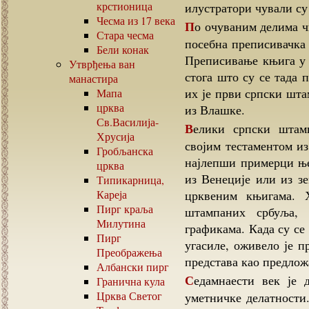
крстионица
илустратори чували су
Чесма из
17
века
По очуваним делима чини се да је у манастиру у XVII веку постојала
Стара чесма
посебна преписивачка 
Бели конак
Преписивање књига у 
Утврђења ван
стога што су се тада 
манастира
их је први српски шта
Мапа
црква
из Влашке.
Св.Василија-
Велики српски штампар из Венеције, војвода Божидар Вуковић,
Хрусија
својим тестаментом из
Гробљанска
најлепши примерци ње
црква
из Венеције или из з
Типикарница,
Кареја
црквеним књигама. 
Пирг краља
штампаних србуља, 
Милутина
графикама. Када су се
Пирг
угасиле, оживело је 
Преображења
представа као предлож
Албански пирг
Седамнаести век је доба поновног успона Хиландара и расцвата
Гранична кула
Црква Светог
уметничке делатности