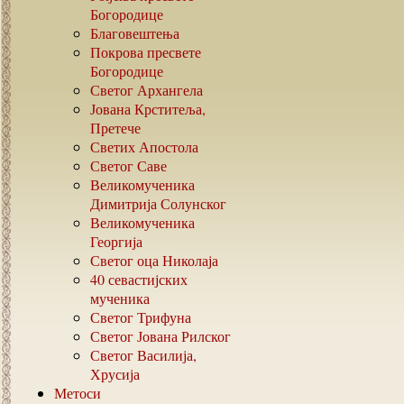
Богородице
Благовештења
Покрова пресвете
Богородице
Светог Архангела
Јована Крститеља,
Претече
Светих Апостола
Светог Саве
Великомученика
Димитрија Солунског
Великомученика
Георгија
Светог оца Николаја
40
севастијских
мученика
Светог Трифуна
Светог Јована Рилског
Светог Василија,
Хрусија
Метоси