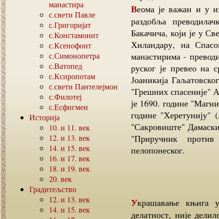
манастира
Веома је важан и у извесном погледу карактеристичан за крај овог
с.свети Павле
раздобља преводилач
с.Григоријат
Бакачича, који је у Св
с.Констамонит
Хиландару, на Спас
с.Ксенофонт
с.Симонопетра
манастирима - превод
с.Ватопед
руског је превео на 
с.Ксиропотам
Јоаникија Гаљатовског
с.свети Пантелејмон
"Грешних спасеније" А
с.Филотеј
је 1690. године "Магн
с.Есфигмен
године "Херетунију" (
Историја
"Сакровиште" Дамаски
10.
и
11.
век
12.
и
13.
век
"Приручник против
14.
и
15.
век
пелопонеског.
16.
и
17.
век
18.
и
19.
век
20.
век
Градитељство
12.
и
13.
век
Украшавање књига у XVII веку, које је пратило преписивачку
14.
и
15.
век
делатност, није дели