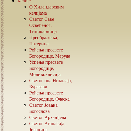
Келије
О Хиландарским
келијама
Светог Саве
Освећеног,
Типикарница
Преображења,
Патерица
Рођења пресвете
Богородице, Маруда
Успења пресвете
Богородице,
Моливоклисија
Светог оца Николаја,
Буразери
Рођења пресвете
Богородице, Фласка
Светог Јована
Богослова
Светог Арханђела
Светог Атанасија,
Јованица