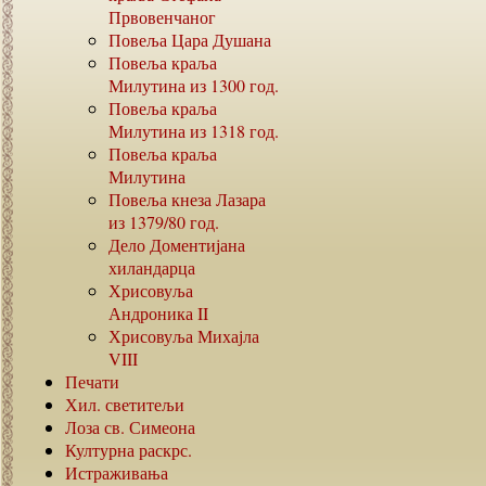
Првовенчаног
Повеља Цара Душана
Повеља краља
Милутина из
1300
год.
Повеља краља
Милутина из
1318
год.
Повеља краља
Милутина
Повеља кнеза Лазара
из
1379/80
год.
Дело Доментијана
хиландарца
Хрисовуља
Андроника
II
Хрисовуља Михајла
VIII
Печати
Хил. светитељи
Лоза св. Симеона
Културна раскрс.
Истраживања