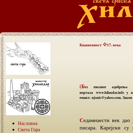
Књижевност
17. века
(Б
ез писаног одобрења а
портала www.hilandar.info у
емаил: njonic@yahoo.com. Закон 
Седамнаести век дао је неколико изванредних и необично плодних
Насловна
писара. Карејски су
Света Гора