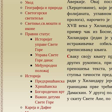
Аверкије. Овај по
Увод
(Херцеговине), који 
Географија и природа
Светогорски
фолијаната, углавно
светитељи
пролога), нарочито је
Светиње,св.мошти и
XVII века у Хиланда
иконе
пример чак из Босне
Правни статус
Хиландара (један је
Историјат
истраживачке озб
управе Свете
преписивању књига.
Горе
Управа Свете
Сваку своју књигу преписао је поредећи текст са седам или осам
Горе данас
других рукописа, при
Међунродни
преношења текста, у
положај
ступња тачности пред
Историја
ради у Хиландару јер
Предхришћанска
границама прве трећ
Хришћанска
Богородичин врт
Дамаскин. У другој п
Важни датуми
у скиту Свете Ане, по
Свете Горе
Кареја и Дафне