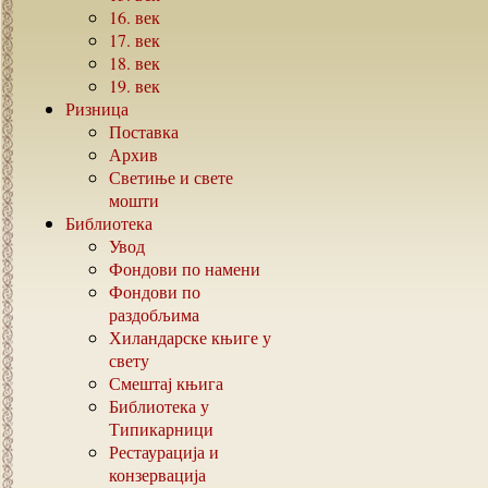
16.
век
17.
век
18.
век
19.
век
Ризница
Поставка
Архив
Светиње и свете
мошти
Библиотека
Увод
Фондови по намени
Фондови по
раздобљима
Хиландарске књиге у
свету
Смештај књига
Библиотека у
Типикарници
Рестаурација и
конзервација