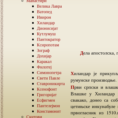
Манастири
Велика Лавра
Ватопед
Ивирон
Хиландар
Дионисијат
Кутлумуш
Пантократор
Ксиропотам
Зограф
Дела апостолска, писано у Хиландару (Ресавска ортографија,
Дохијар
Каракал
Филотеј
Симонопетра
Хиландар је прикупљао и штампане литургијске књиге српске и
Свети Павле
румунске производње.
Ставроникирта
Први српски и влашки штампар, јеромонах Макарије, дошао је из
Ксенофонт
Влашке у Хиландар и
Григоријат
свакако, донео са со
Есфигмен
Пантелејмон
цетињске инкунабуле 
Констамонит
првогласник из 1510.
Скитови