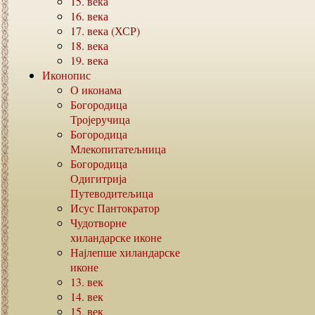
15.
века
16.
века
17.
века (ХСР)
18.
века
19.
века
Иконопис
О иконама
Богородица
Тројеручица
Богородица
Млекопитатељница
Богородица
Одигитрија
Путеводитељица
Исус Пантократор
Чудотворне
хиландарске иконе
Најлепше хиландарске
иконе
13.
век
14.
век
15.
век