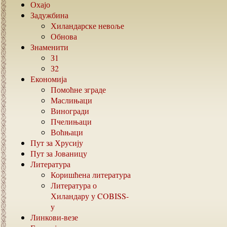
Охајо
Задужбина
Хиландарске невоље
Обнова
Знаменити
З1
З2
Економија
Помоћне зграде
Маслињаци
Виногради
Пчелињаци
Воћњаци
Пут за Хрусију
Пут за Јованицу
Литература
Коришћена литература
Литература о
Хиландару у
COBISS-
у
Линкови-везе