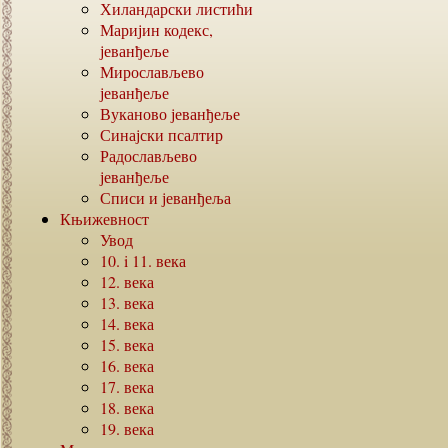
Хиландарски листићи
Маријин кодекс,
јеванђеље
Мирослављево
јеванђеље
Вуканово јеванђеље
Синајски псалтир
Радослављево
јеванђеље
Списи и јеванђеља
Књижевност
Увод
10. i 11.
века
12.
века
13.
века
14.
века
15.
века
16.
века
17.
века
18.
века
19.
века