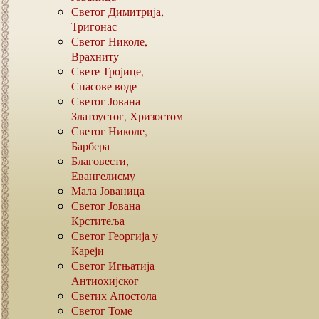
Светог Димитрија,
Тригонас
Светог Николе,
Врахниту
Свете Тројице,
Спасове воде
Светог Јована
Златоустог, Хризостом
Светог Николе,
Барбера
Благовести,
Евангелисму
Мала Јованица
Светог Јована
Крститеља
Светог Георгија у
Кареји
Светог Игњатија
Антиохијског
Светих Апостола
Светог Томе