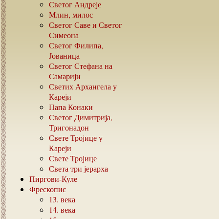
Светог Андреје
Млин, милос
Светог Саве и Светог
Симеона
Светог Филипа,
Јованица
Светог Стефана на
Самарији
Светих Архангела у
Кареји
Папа Конаки
Светог Димитрија,
Тригонадон
Свете Тројице у
Кареји
Свете Тројице
Света три јерарха
Пиргови-Куле
Фрескопис
13.
века
14.
века