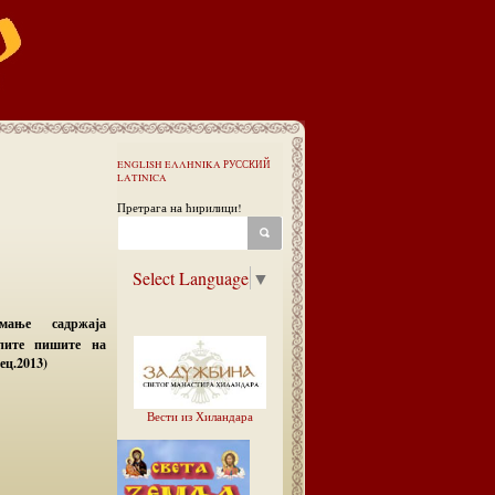
ENGLISH
ΕΛΛΗΝΙΚΑ
РУССКИЙ
LATINICA
Претрага на ћирилици!
Select Language
▼
мање садржаја
упите пишите на
ец.2013)
Вести из Хиландара