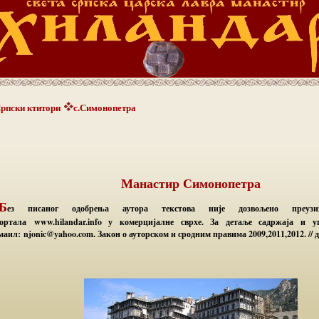
рпски ктитори
с.Симонопетра
Манастир Симонопетра
(Б
ез писаног одобрења аутора текстова није дозвољено преузи
ортала www.hilandar.info у комерцијалне сврхе. За детаље садржаја и 
маил: njonic@yahoo.com. Закон о ауторском и сродним правима 2009,2011,2012. // д