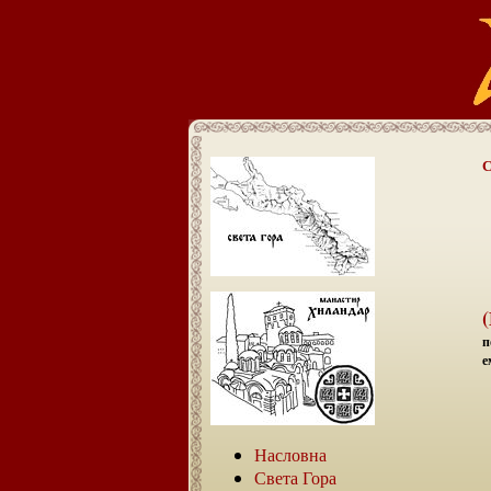
С
п
е
Насловна
Света Гора