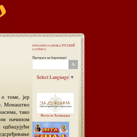
ENGLISH
ΕΛΛΗΝΙΚΑ
РУССКИЙ
LATINICA
Претрага на ћирилици!
Select Language
▼
ве. Монаштво
насима, тако
Вести из Хиландара
јим начином
 одбацујући
редсређивање