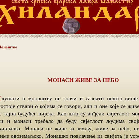
онаштво
МОНАСИ ЖИВЕ ЗА НЕБО
и нешто више о томе, јер
постоје ствари о којима се говори, али и оне које се жи
је тајна будућег вијека. Као што су анђели свјетлост мо
би и монаси требало да буду свјетлост људима сво
живљења. Монаси не живе за земљу, живе за небо, не
тиме овоземаљско. Монашко повлачење из свијета ј​е ус