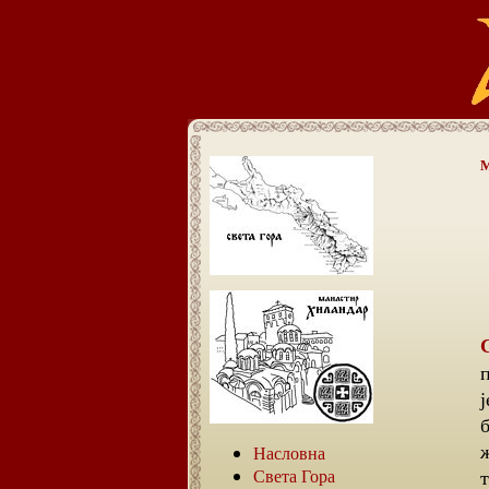
М
Слушати о монаштву не значи и сазнат
Насловна
Света Гора