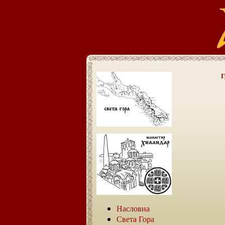
Г
Насловна
Света Гора