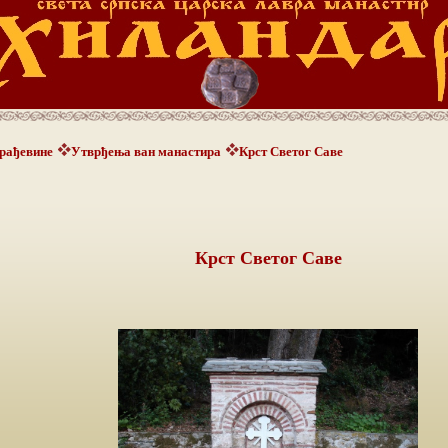
рађевине
Утврђења ван манастира
Крст Светог Саве
Крст Светог Саве