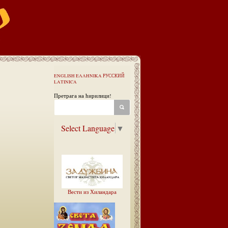
ENGLISH
ΕΛΛΗΝΙΚΑ
РУССКИЙ
LATINICA
Претрага на ћирилици!
Select Language
▼
Вести из Хиландара